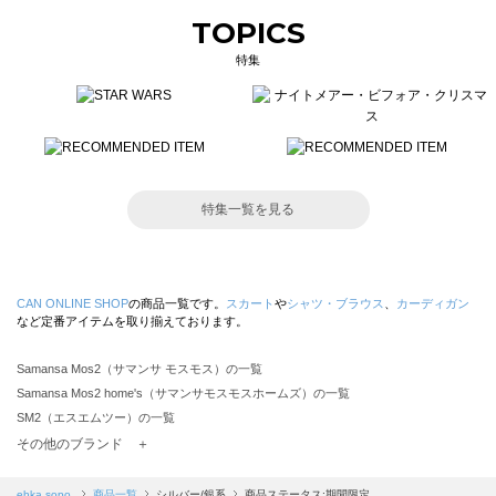
TOPICS
特集
特集一覧を見る
CAN ONLINE SHOP
の商品一覧です。
スカート
や
シャツ・ブラウス
、
カーディガン
など定番アイテムを取り揃えております。
Samansa Mos2（サマンサ モスモス）の一覧
Samansa Mos2 home's（サマンサモスモスホームズ）の一覧
SM2（エスエムツー）の一覧
TSUHARU by Samansa Mos2（ツハルバイサマンサモスモス）の一覧
その他のブランド ＋
sm2rhythm（サマンサモスモス リズム）の一覧
Samansa Mos2 blue（サマンサモスモス ブルー）の一覧
ehka sopo
商品一覧
シルバー/銀系
商品ステータス:期間限定