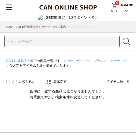
0
BRAND
カート
2026/08/04 ■8/13(木)AM2:00～サイトメンテナンス実施のお知らせ
2026/03/18 ■店舗受け取りサービスのご案内
CAN ONLINE SHOP
の商品一覧です。
スカート
や
シャツ・ブラウス
、
カーディガ
ン
など定番アイテムを取り揃えております。
さらに絞り込む
表示変更
アイテム数：
件
条件に一致する商品は見つかりませんでした。
お手数ですが、検索条件を変更してください。