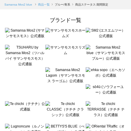
Samansa Mos2 blue（サマンサモスモス ブルー）の一覧
Samansa Mos2 blue
商品一覧
ブルー/青系
商品ステータス:期間限定
Samansa Mos2 Lagom（サマンサモスモス ラーゴム）の一覧
ehka sopo（エヘカソポ）の一覧
ブランド一覧
sō4ū（ソウフォーユー）の一覧
Te chichi（テチチ）の一覧
Te chichi CLASSIC（テチチ クラシック）の一覧
Te chichi TERRASSE（テチチ テラス）の一覧
Lugnoncure（ルノンキュール）の一覧
BETTY'S BLUE（べティーズブルー）の一覧
Wpc.（ワールドパーティー）の一覧