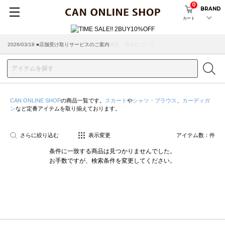
0
BRAND
カート
2026/07/29 ■【お知らせ】ヤマト運輸の配送遅延・停止について
2026/03/18 ■店舗受け取りサービスのご案内
CAN ONLINE SHOP
の商品一覧です。
スカート
や
シャツ・ブラウス
、
カーディガ
ン
など定番アイテムを取り揃えております。
さらに絞り込む
表示変更
アイテム数：
件
条件に一致する商品は見つかりませんでした。
お手数ですが、検索条件を変更してください。