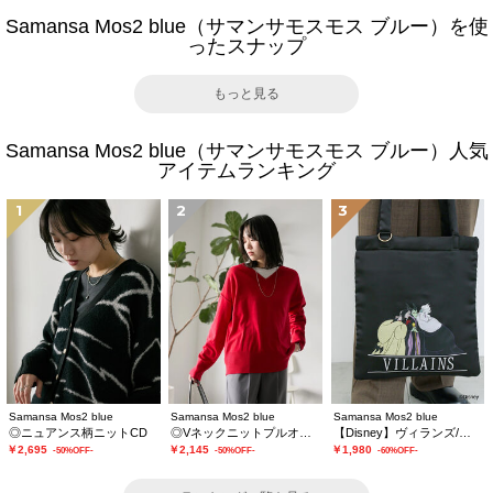
Samansa Mos2 blue（サマンサモスモス ブルー）を使
ったスナップ
もっと見る
Samansa Mos2 blue（サマンサモスモス ブルー）人気
アイテムランキング
1
2
3
Samansa Mos2 blue
Samansa Mos2 blue
Samansa Mos2 blue
◎ニュアンス柄ニットCD
◎Vネックニットプルオーバー
【Disney】ヴィランズ/トートバッグ
￥2,695
￥2,145
￥1,980
-50%OFF-
-50%OFF-
-60%OFF-