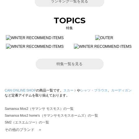
ランキング一覧を見る
TOPICS
特集
特集一覧を見る
CAN ONLINE SHOP
の商品一覧です。
スカート
や
シャツ・ブラウス
、
カーディガン
など定番アイテムを取り揃えております。
Samansa Mos2（サマンサ モスモス）の一覧
Samansa Mos2 home's（サマンサモスモスホームズ）の一覧
SM2（エスエムツー）の一覧
TSUHARU by Samansa Mos2（ツハルバイサマンサモスモス）の一覧
その他のブランド ＋
sm2rhythm（サマンサモスモス リズム）の一覧