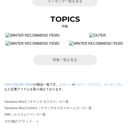
ランキング一覧を見る
TOPICS
特集
特集一覧を見る
CAN ONLINE SHOP
の商品一覧です。
スカート
や
シャツ・ブラウス
、
カーディガン
など定番アイテムを取り揃えております。
Samansa Mos2（サマンサ モスモス）の一覧
Samansa Mos2 home's（サマンサモスモスホームズ）の一覧
SM2（エスエムツー）の一覧
TSUHARU by Samansa Mos2（ツハルバイサマンサモスモス）の一覧
その他のブランド ＋
sm2rhythm（サマンサモスモス リズム）の一覧