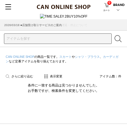
0
BRAND
カート
2026/07/29 ■【お知らせ】ヤマト運輸の配送遅延・停止について
2026/03/18 ■店舗受け取りサービスのご案内
CAN ONLINE SHOP
の商品一覧です。
スカート
や
シャツ・ブラウス
、
カーディガ
ン
など定番アイテムを取り揃えております。
さらに絞り込む
表示変更
アイテム数：
件
条件に一致する商品は見つかりませんでした。
お手数ですが、検索条件を変更してください。