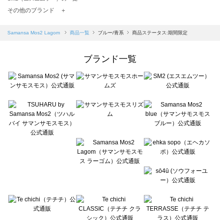
TSUHARU by Samansa Mos2（ツハルバイサマンサモスモス）の一覧
その他のブランド ＋
sm2rhythm（サマンサモスモス リズム）の一覧
Samansa Mos2 blue（サマンサモスモス ブルー）の一覧
Samansa Mos2 Lagom
商品一覧
ブルー/青系
商品ステータス:期間限定
Samansa Mos2 Lagom（サマンサモスモス ラーゴム）の一覧
ehka sopo（エヘカソポ）の一覧
ブランド一覧
sō4ū（ソウフォーユー）の一覧
Te chichi（テチチ）の一覧
Te chichi CLASSIC（テチチ クラシック）の一覧
Te chichi TERRASSE（テチチ テラス）の一覧
Lugnoncure（ルノンキュール）の一覧
BETTY'S BLUE（べティーズブルー）の一覧
Wpc.（ワールドパーティー）の一覧