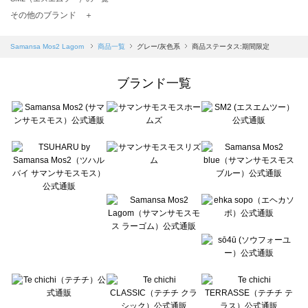
TSUHARU by Samansa Mos2（ツハルバイサマンサモスモス）の一覧
その他のブランド ＋
sm2rhythm（サマンサモスモス リズム）の一覧
Samansa Mos2 blue（サマンサモスモス ブルー）の一覧
Samansa Mos2 Lagom
商品一覧
グレー/灰色系
商品ステータス:期間限定
Samansa Mos2 Lagom（サマンサモスモス ラーゴム）の一覧
ehka sopo（エヘカソポ）の一覧
ブランド一覧
sō4ū（ソウフォーユー）の一覧
Te chichi（テチチ）の一覧
Te chichi CLASSIC（テチチ クラシック）の一覧
Te chichi TERRASSE（テチチ テラス）の一覧
Lugnoncure（ルノンキュール）の一覧
BETTY'S BLUE（べティーズブルー）の一覧
Wpc.（ワールドパーティー）の一覧