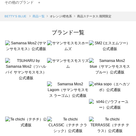
TSUHARU by Samansa Mos2（ツハルバイサマンサモスモス）の一覧
その他のブランド ＋
sm2rhythm（サマンサモスモス リズム）の一覧
Samansa Mos2 blue（サマンサモスモス ブルー）の一覧
BETTY'S BLUE
商品一覧
オレンジ/橙色系
商品ステータス:期間限定
Samansa Mos2 Lagom（サマンサモスモス ラーゴム）の一覧
ehka sopo（エヘカソポ）の一覧
ブランド一覧
sō4ū（ソウフォーユー）の一覧
Te chichi（テチチ）の一覧
Te chichi CLASSIC（テチチ クラシック）の一覧
Te chichi TERRASSE（テチチ テラス）の一覧
Lugnoncure（ルノンキュール）の一覧
BETTY'S BLUE（べティーズブルー）の一覧
Wpc.（ワールドパーティー）の一覧