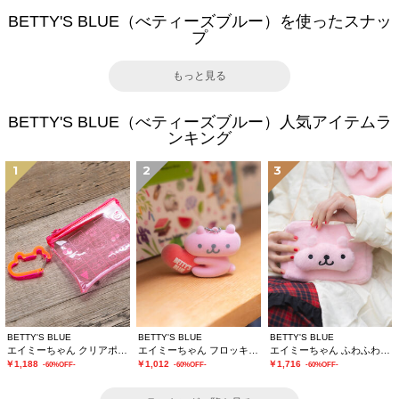
BETTY'S BLUE（べティーズブルー）を使ったスナッ
プ
もっと見る
BETTY'S BLUE（べティーズブルー）人気アイテムラ
ンキング
1
2
3
BETTY'S BLUE
BETTY'S BLUE
BETTY'S BLUE
エイミーちゃん クリアポーチ
エイミーちゃん フロッキーチャーム
エイミーちゃん ふわふわショルダーバッグ
￥1,188
￥1,012
￥1,716
-60%OFF-
-60%OFF-
-60%OFF-