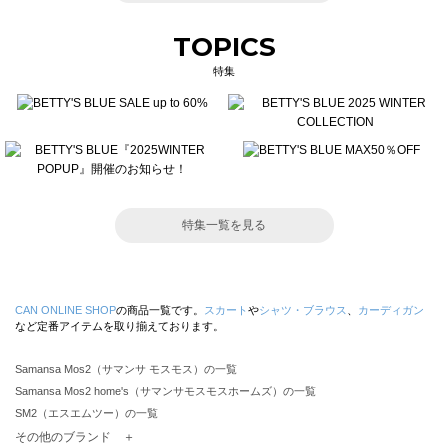
TOPICS
特集
特集一覧を見る
CAN ONLINE SHOP
の商品一覧です。
スカート
や
シャツ・ブラウス
、
カーディガン
など定番アイテムを取り揃えております。
Samansa Mos2（サマンサ モスモス）の一覧
Samansa Mos2 home's（サマンサモスモスホームズ）の一覧
SM2（エスエムツー）の一覧
TSUHARU by Samansa Mos2（ツハルバイサマンサモスモス）の一覧
その他のブランド ＋