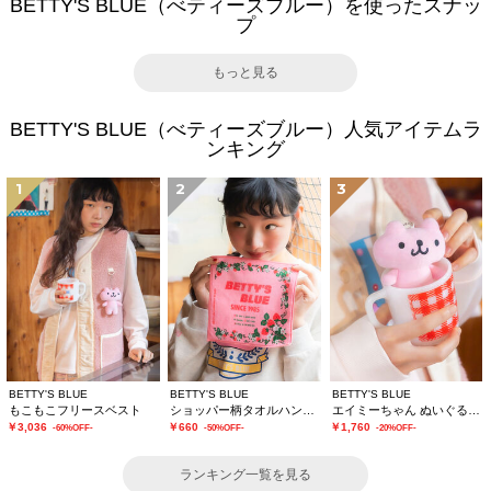
BETTY'S BLUE（べティーズブルー）を使ったスナッ
プ
もっと見る
BETTY'S BLUE（べティーズブルー）人気アイテムラ
ンキング
1
2
3
BETTY'S BLUE
BETTY'S BLUE
BETTY'S BLUE
もこもこフリースベスト
ショッパー柄タオルハンカチ
エイミーちゃん ぬいぐるみチャーム
￥3,036
￥660
￥1,760
-60%OFF-
-50%OFF-
-20%OFF-
ランキング一覧を見る