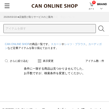
0
BRAND
カート
2026/03/18 ■店舗受け取りサービスのご案内
CAN ONLINE SHOP
の商品一覧です。
スカート
や
シャツ・ブラウス
、
カーディガ
ン
など定番アイテムを取り揃えております。
さらに絞り込む
表示変更
アイテム数：
件
条件に一致する商品は見つかりませんでした。
お手数ですが、検索条件を変更してください。