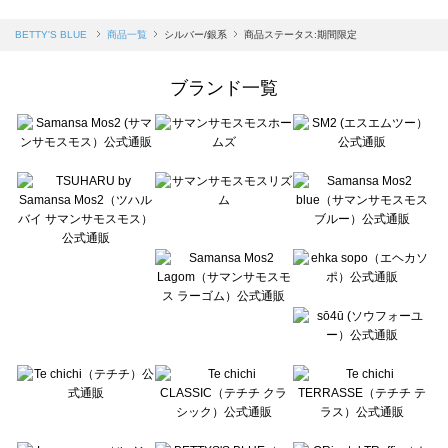
sm2rhythm（サマンサモスモス リズム）の一覧
Samansa Mos2 blue（サマンサモスモス ブルー）の一覧
BETTY'S BLUE
商品一覧
シルバー/銀系
商品ステータス:期間限定
Samansa Mos2 Lagom（サマンサモスモス ラーゴム）の一覧
ehka sopo（エヘカソポ）の一覧
ブランド一覧
sō4ū（ソウフォーユー）の一覧
Te chichi（テチチ）の一覧
Te chichi CLASSIC（テチチ クラシック）の一覧
Te chichi TERRASSE（テチチ テラス）の一覧
Lugnoncure（ルノンキュール）の一覧
BETTY'S BLUE（べティーズブルー）の一覧
Wpc.（ワールドパーティー）の一覧