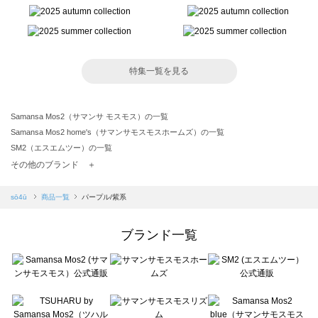
特集一覧を見る
Samansa Mos2（サマンサ モスモス）の一覧
Samansa Mos2 home's（サマンサモスモスホームズ）の一覧
SM2（エスエムツー）の一覧
TSUHARU by Samansa Mos2（ツハルバイサマンサモスモス）の一覧
その他のブランド ＋
sm2rhythm（サマンサモスモス リズム）の一覧
Samansa Mos2 blue（サマンサモスモス ブルー）の一覧
sō4ū
商品一覧
パープル/紫系
Samansa Mos2 Lagom（サマンサモスモス ラーゴム）の一覧
ehka sopo（エヘカソポ）の一覧
ブランド一覧
sō4ū（ソウフォーユー）の一覧
Te chichi（テチチ）の一覧
Te chichi CLASSIC（テチチ クラシック）の一覧
Te chichi TERRASSE（テチチ テラス）の一覧
Lugnoncure（ルノンキュール）の一覧