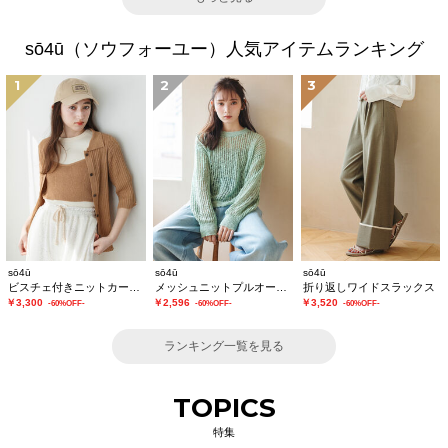
sō4ū（ソウフォーユー）人気アイテムランキング
1
2
3
sō4ū
sō4ū
sō4ū
ビスチェ付きニットカーディガン
メッシュニットプルオーバー
折り返しワイドスラックス
￥3,300
￥2,596
￥3,520
-60%OFF-
-60%OFF-
-60%OFF-
ランキング一覧を見る
TOPICS
特集