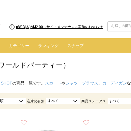
■8/13(木)AM2:00～サイトメンテナンス実施のお知らせ
カテゴリー
ランキング
スナップ
.（ワールドパーティー）
 SHOP
の商品一覧です。
スカート
や
シャツ・ブラウス
、
カーディガン
な
順
すべて
すべて
在庫の有無
商品ステータス
お気に入り
お気に入り