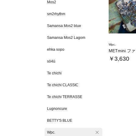
Mos2
sm2rhythm
Samansa Mos2 blue
Samansa Mos2 Lagom
Wpc.
ehka sopo
￥3,630
sō4ū
Te chichi
Te chichi CLASSIC
Te chichi TERRASSE
Lugnoncure
BETTY'S BLUE
Wpc.