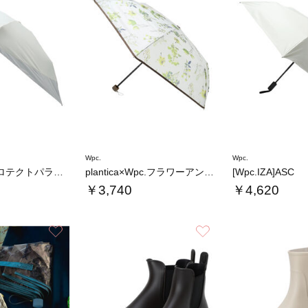
Wpc.
Wpc.
遮光バックプロテクトパラソル tiny
plantica×Wpc.フラワーアンブレラ…
[Wpc.IZA]ASC
￥3,740
￥4,620
お気に入り
お気に入り