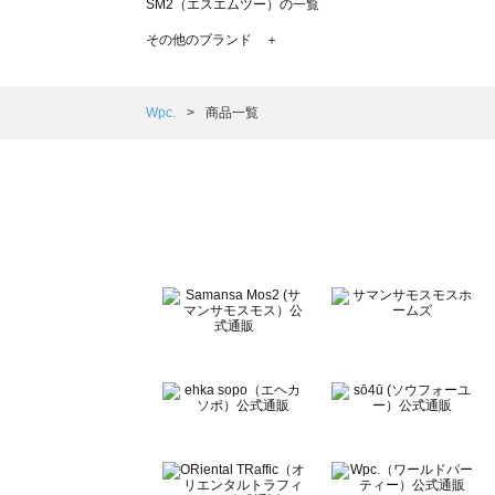
SM2（エスエムツー）の一覧
TSUHARU by Samansa Mos2（ツハルバイサマンサモ
その他のブランド ＋
sm2rhythm（サマンサモスモス リズム）の一覧
Samansa Mos2 blue（サマンサモスモス ブルー）の一覧
Samansa Mos2 Lagom（サマンサモスモス ラーゴム）の
Wpc.
商品一覧
ehka sopo（エヘカソポ）の一覧
sō4ū（ソウフォーユー）の一覧
Te chichi（テチチ）の一覧
Te chichi CLASSIC（テチチ クラシック）の一覧
Te chichi TERRASSE（テチチ テラス）の一覧
Lugnoncure（ルノンキュール）の一覧
BETTY'S BLUE（べティーズブルー）の一覧
Wpc.（ワールドパーティー）の一覧