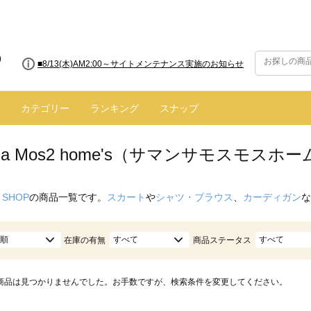
■8/13(木)AM2:00～サイトメンテナンス実施のお知らせ
カテゴリー
ランキング
スナップ
nsa Mos2 home's（サマンサモスモス
 SHOP
の商品一覧です。
スカート
や
シャツ・ブラウス
、
カーディガン
な
順
すべて
すべて
在庫の有無
商品ステータス
商品は見つかりませんでした。お手数ですが、検索条件を変更してください。