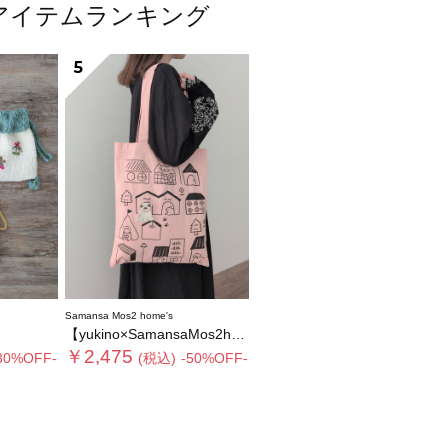
人気アイテムランキング
5
Samansa Mos2 home's
【yukino×SamansaMos2home’s】ブローチ付バッグ
￥2,475
30%OFF-
(税込)
-50%OFF-