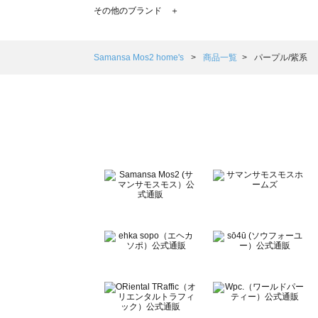
TSUHARU by Samansa Mos2（ツハルバイサマンサモ
その他のブランド ＋
sm2rhythm（サマンサモスモス リズム）の一覧
Samansa Mos2 blue（サマンサモスモス ブルー）の一覧
Samansa Mos2 Lagom（サマンサモスモス ラーゴム）の
Samansa Mos2 home's
商品一覧
パープル/紫系
ehka sopo（エヘカソポ）の一覧
sō4ū（ソウフォーユー）の一覧
Te chichi（テチチ）の一覧
Te chichi CLASSIC（テチチ クラシック）の一覧
Te chichi TERRASSE（テチチ テラス）の一覧
Lugnoncure（ルノンキュール）の一覧
BETTY'S BLUE（べティーズブルー）の一覧
Wpc.（ワールドパーティー）の一覧