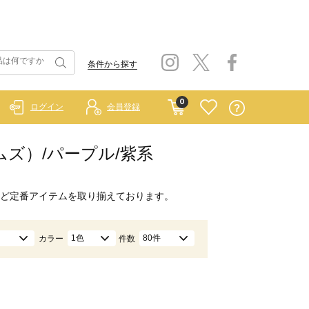
条件から探す
0
ログイン
会員登録
ホームズ）/パープル/紫系
ど定番アイテムを取り揃えております。
1色
80件
カラー
件数