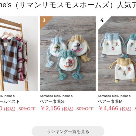
s2 home's（サマンサモスモスホームズ）
3
4
s2 home's
Samansa Mos2 home's
Samansa Mos2 home's
ームベスト
ベアー巾着S
ベアー巾着M
0
￥2,156
￥4,466
(税込)
-30%OFF-
(税込)
-30%OFF-
(税込)
-
ランキング一覧を見る