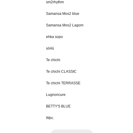
sm2rhythm
Samansa Mos2 blue
Samansa Mos2 Lagom
ehka sopo
sō4ū
Te chichi
Te chichi CLASSIC
Te chichi TERRASSE
Lugnoncure
BETTY'S BLUE
Wpc.