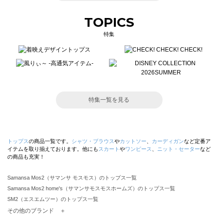
TOPICS
特集
特集一覧を見る
トップス
の商品一覧です。
シャツ・ブラウス
や
カットソー
、
カーディガン
など定番ア
イテムを取り揃えております。他にも
スカート
や
ワンピース
、
ニット・セーター
など
の商品も充実！
Samansa Mos2（サマンサ モスモス）のトップス一覧
Samansa Mos2 home's（サマンサモスモスホームズ）のトップス一覧
SM2（エスエムツー）のトップス一覧
TSUHARU by Samansa Mos2（ツハルバイサマンサモスモス）のトップス一覧
その他のブランド ＋