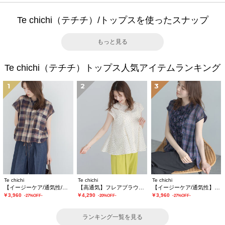
Te chichi（テチチ）/トップスを使ったスナップ
もっと見る
Te chichi（テチチ）トップス人気アイテムランキング
1
2
3
Te chichi
Te chichi
Te chichi
【イージーケア/通気性/マシンウォッシャブル】チェックドロストシャツ
【高通気】フレアブラウス（セットアップ可）
【イージーケア/通気性】チェックフリルフレンチスリーブブラウス
￥3,960
￥4,290
￥3,960
-27%OFF-
-20%OFF-
-27%OFF-
ランキング一覧を見る