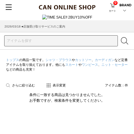
0
BRAND
カート
2026/03/18 ■店舗受け取りサービスのご案内
トップス
の商品一覧です。
シャツ・ブラウス
や
カットソー
、
カーディガン
など定番
アイテムを取り揃えております。他にも
スカート
や
ワンピース
、
ニット・セーター
などの商品も充実！
さらに絞り込む
表示変更
アイテム数：
件
条件に一致する商品は見つかりませんでした。
お手数ですが、検索条件を変更してください。