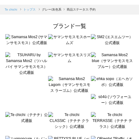
sm2rhythm（サマンサモスモス リズム）のトップス一覧
Samansa Mos2 blue（サマンサモスモス ブルー）のトップス一覧
Te chichi
トップス
グレー/灰色系
商品ステータス:予約
Samansa Mos2 Lagom（サマンサモスモス ラーゴム）のトップス一覧
ehka sopo（エヘカソポ）のトップス一覧
ブランド一覧
sō4ū（ソウフォーユー）のトップス一覧
Te chichi（テチチ）のトップス一覧
Te chichi CLASSIC（テチチ クラシック）のトップス一覧
Te chichi TERRASSE（テチチ テラス）のトップス一覧
Lugnoncure（ルノンキュール）のトップス一覧
BETTY'S BLUE（べティーズブルー）のトップス一覧
Wpc.（ワールドパーティー）のトップス一覧