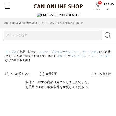
0
BRAND
カート
2026/08/04 ■8/13(木)AM2:00～サイトメンテナンス実施のお知らせ
2026/07/29 ■【お知らせ】ヤマト運輸の配送遅延・停止について
トップス
の商品一覧です。
シャツ・ブラウス
や
カットソー
、
カーディガン
など定番
アイテムを取り揃えております。他にも
スカート
や
ワンピース
、
ニット・セーター
などの商品も充実！
さらに絞り込む
表示変更
アイテム数：
件
条件に一致する商品は見つかりませんでした。
お手数ですが、検索条件を変更してください。