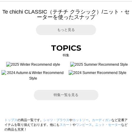
Te chichi CLASSIC（テチチ クラシック）/ニット・セ
ーターを使ったスナップ
もっと見る
TOPICS
特集
特集一覧を見る
トップス
の商品一覧です。
シャツ・ブラウス
や
カットソー
、
カーディガン
など定番ア
イテムを取り揃えております。他にも
スカート
や
ワンピース
、
ニット・セーター
など
の商品も充実！