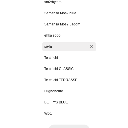
sm2rhythm
Samansa Mos2 blue
Samansa Mos2 Lagom
ehka sopo
sō4ū
Te chichi
Te chichi CLASSIC
Te chichi TERRASSE
Lugnoncure
BETTY'S BLUE
Wpc.