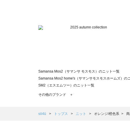
Samansa Mos2（サマンサ モスモス）のニット一覧
Samansa Mos2 home's（サマンサモスモスホームズ）
SM2（エスエムツー）のニット一覧
TSUHARU by Samansa Mos2（ツハルバイサマンサ
その他のブランド ＋
sm2rhythm（サマンサモスモス リズム）のニット一覧
Samansa Mos2 blue（サマンサモスモス ブルー）のニッ
Samansa Mos2 Lagom（サマンサモスモス ラーゴム）
sō4ū
トップス
ニット
オレンジ/橙色系
商
ehka sopo（エヘカソポ）のニット一覧
sō4ū（ソウフォーユー）のニット一覧