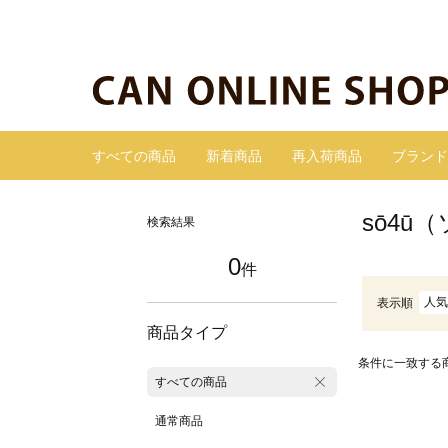
すべての商品
新着商品
再入荷商品
ブランド
sō4
検索結果
0
件
人気
表示順
商品タイプ
条件に一致する
すべての商品
通常商品