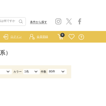
条件から探す
0
ログイン
会員登録
色系）
1色
80件
カラー
件数