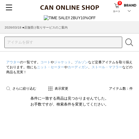
0
BRAND
カート
2026/03/18 ■店舗受け取りサービスのご案内
アウター
の一覧です。
コート
や
ジャケット
、
ブルゾン
など定番アイテムを取り揃え
ております。他にも
ニット・セーター
や
カーディガン
、
ストール・マフラー
などの
商品も充実！
さらに絞り込む
表示変更
アイテム数：
件
条件に一致する商品は見つかりませんでした。
お手数ですが、検索条件を変更してください。