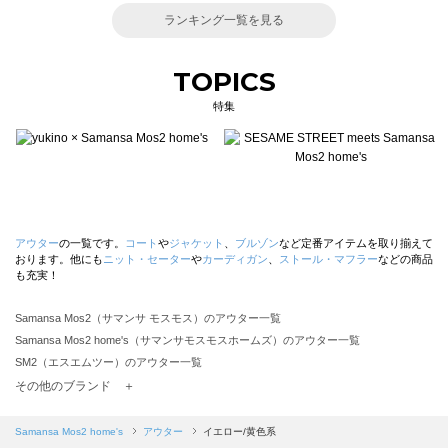
ランキング一覧を見る
TOPICS
特集
アウター
の一覧です。
コート
や
ジャケット
、
ブルゾン
など定番アイテムを取り揃えて
おります。他にも
ニット・セーター
や
カーディガン
、
ストール・マフラー
などの商品
も充実！
Samansa Mos2（サマンサ モスモス）のアウター一覧
Samansa Mos2 home's（サマンサモスモスホームズ）のアウター一覧
SM2（エスエムツー）のアウター一覧
TSUHARU by Samansa Mos2（ツハルバイサマンサモスモス）のアウター一覧
その他のブランド ＋
sm2rhythm（サマンサモスモス リズム）のアウター一覧
Samansa Mos2 blue（サマンサモスモス ブルー）のアウター一覧
Samansa Mos2 home's
アウター
イエロー/黄色系