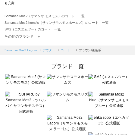
も充実！
Samansa Mos2（サマンサ モスモス）のコート 一覧
Samansa Mos2 home's（サマンサモスモスホームズ）のコート 一覧
SM2（エスエムツー）のコート 一覧
TSUHARU by Samansa Mos2（ツハルバイサマンサモスモス）のコート 一覧
その他のブランド ＋
sm2rhythm（サマンサモスモス リズム）のコート 一覧
Samansa Mos2 blue（サマンサモスモス ブルー）のコート 一覧
Samansa Mos2 Lagom
アウター
コート
ブラウン/茶色系
Samansa Mos2 Lagom（サマンサモスモス ラーゴム）のコート 一覧
ehka sopo（エヘカソポ）のコート 一覧
ブランド一覧
sō4ū（ソウフォーユー）のコート 一覧
Te chichi（テチチ）のコート 一覧
Te chichi CLASSIC（テチチ クラシック）のコート 一覧
Te chichi TERRASSE（テチチ テラス）のコート 一覧
Lugnoncure（ルノンキュール）のコート 一覧
BETTY'S BLUE（べティーズブルー）のコート 一覧
Wpc.（ワールドパーティー）のコート 一覧