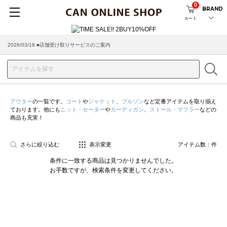
0
BRAND
カート
2026/03/18 ■店舗受け取りサービスのご案内
アウター
の一覧です。
コート
や
ジャケット
、
ブルゾン
など定番アイテムを取り揃え
ております。他にも
ニット・セーター
や
カーディガン
、
ストール・マフラー
などの
商品も充実！
さらに絞り込む
表示変更
アイテム数：
件
条件に一致する商品は見つかりませんでした。
お手数ですが、検索条件を変更してください。