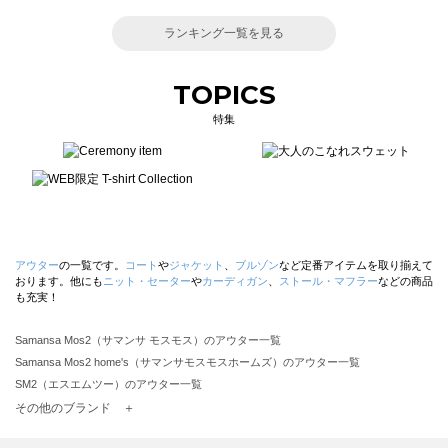
ランキング一覧を見る
TOPICS
特集
アウター
の一覧です。
コート
や
ジャケット
、
ブルゾン
など定番アイテムを取り揃えて
おります。他にも
ニット・セーター
や
カーディガン
、
ストール・マフラー
などの商品
も充実！
Samansa Mos2（サマンサ モスモス）のアウター一覧
Samansa Mos2 home's（サマンサモスモスホームズ）のアウター一覧
SM2（エスエムツー）のアウター一覧
TSUHARU by Samansa Mos2（ツハルバイサマンサモスモス）のアウター一覧
その他のブランド ＋
sm2rhythm（サマンサモスモス リズム）のアウター一覧