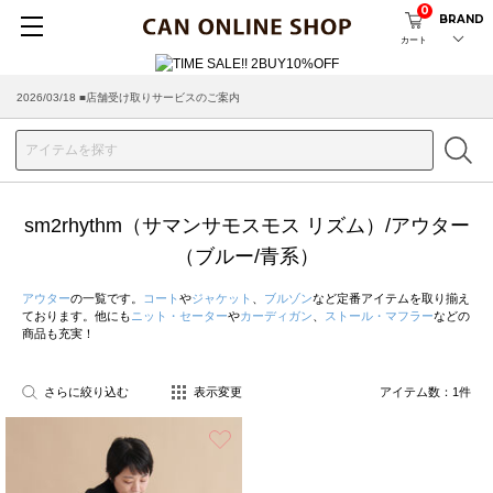
0
BRAND
カート
2026/03/18 ■店舗受け取りサービスのご案内
sm2rhythm（サマンサモスモス リズム）/アウター
（ブルー/青系）
アウター
の一覧です。
コート
や
ジャケット
、
ブルゾン
など定番アイテムを取り揃え
ております。他にも
ニット・セーター
や
カーディガン
、
ストール・マフラー
などの
商品も充実！
さらに絞り込む
表示変更
アイテム数：
1
件
お気に入り