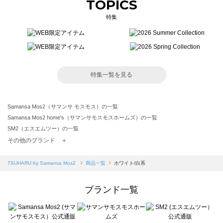
TOPICS
特集
特集一覧を見る
Samansa Mos2（サマンサ モスモス）の一覧
Samansa Mos2 home's（サマンサモスモスホームズ）の一覧
SM2（エスエムツー）の一覧
TSUHARU by Samansa Mos2（ツハルバイサマンサモスモス）の一覧
その他のブランド ＋
sm2rhythm（サマンサモスモス リズム）の一覧
Samansa Mos2 blue（サマンサモスモス ブルー）の一覧
TSUHARU by Samansa Mos2
商品一覧
ホワイト/白系
Samansa Mos2 Lagom（サマンサモスモス ラーゴム）の一覧
ehka sopo（エヘカソポ）の一覧
ブランド一覧
sō4ū（ソウフォーユー）の一覧
Te chichi（テチチ）の一覧
Te chichi CLASSIC（テチチ クラシック）の一覧