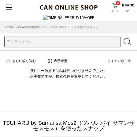
0
BRAND
カート
2026/08/04 ■8/13(木)AM2:00～サイトメンテナンス実施のお知らせ
2026/03/18 ■店舗受け取りサービスのご案内
さらに絞り込む
表示変更
アイテム数：
件
条件に一致する商品は見つかりませんでした。
お手数ですが、検索条件を変更してください。
TSUHARU by Samansa Mos2（ツハル バイ サマンサ
モスモス）を使ったスナップ