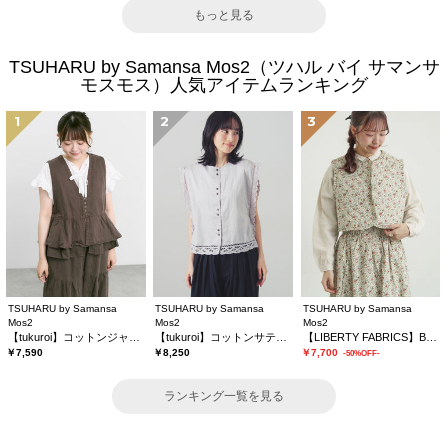
もっと見る
TSUHARU by Samansa Mos2（ツハル バイ サマンサ
モスモス）人気アイテムランキング
1
2
3
TSUHARU by Samansa
TSUHARU by Samansa
TSUHARU by Samansa
Mos2
Mos2
Mos2
【tukuroi】コットンジャカード製品染めベスト《WEB限定》
【tukuroi】コットンサテンバテンレースベスト
【LIBERTY FABRICS】BEATRICE柄キルトベスト
￥7,590
￥8,250
￥7,700
-50%OFF-
ランキング一覧を見る