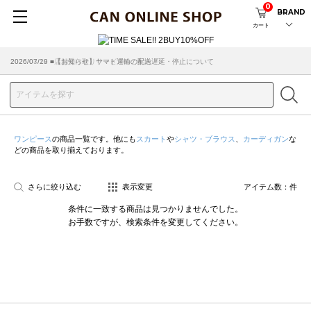
0
BRAND
カート
2026/07/29 ■【お知らせ】ヤマト運輸の配送遅延・停止について
2026/03/18 ■店舗受け取りサービスのご案内
ワンピース
の商品一覧です。他にも
スカート
や
シャツ・ブラウス
、
カーディガン
な
どの商品を取り揃えております。
さらに絞り込む
表示変更
アイテム数：
件
条件に一致する商品は見つかりませんでした。
お手数ですが、検索条件を変更してください。