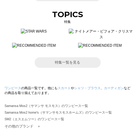
TOPICS
特集
特集一覧を見る
ワンピース
の商品一覧です。他にも
スカート
や
シャツ・ブラウス
、
カーディガン
など
の商品を取り揃えております。
Samansa Mos2（サマンサ モスモス）のワンピース一覧
Samansa Mos2 home's（サマンサモスモスホームズ）のワンピース一覧
SM2（エスエムツー）のワンピース一覧
TSUHARU by Samansa Mos2（ツハルバイサマンサモスモス）のワンピース一覧
その他のブランド ＋
sm2rhythm（サマンサモスモス リズム）のワンピース一覧