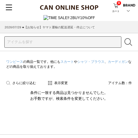
0
BRAND
カート
2026/07/29 ■【お知らせ】ヤマト運輸の配送遅延・停止について
2026/03/18 ■店舗受け取りサービスのご案内
ワンピース
の商品一覧です。他にも
スカート
や
シャツ・ブラウス
、
カーディガン
な
どの商品を取り揃えております。
さらに絞り込む
表示変更
アイテム数：
件
条件に一致する商品は見つかりませんでした。
お手数ですが、検索条件を変更してください。