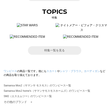
TOPICS
特集
特集一覧を見る
ワンピース
の商品一覧です。他にも
スカート
や
シャツ・ブラウス
、
カーディガン
など
の商品を取り揃えております。
Samansa Mos2（サマンサ モスモス）のワンピース一覧
Samansa Mos2 home's（サマンサモスモスホームズ）のワンピース一覧
SM2（エスエムツー）のワンピース一覧
TSUHARU by Samansa Mos2（ツハルバイサマンサモスモス）のワンピース一覧
その他のブランド ＋
sm2rhythm（サマンサモスモス リズム）のワンピース一覧