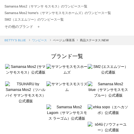
Samansa Mos2（サマンサ モスモス）のワンピース一覧
Samansa Mos2 home's（サマンサモスモスホームズ）のワンピース一覧
SM2（エスエムツー）のワンピース一覧
TSUHARU by Samansa Mos2（ツハルバイサマンサモスモス）のワンピース一覧
その他のブランド ＋
sm2rhythm（サマンサモスモス リズム）のワンピース一覧
Samansa Mos2 blue（サマンサモスモス ブルー）のワンピース一覧
BETTY'S BLUE
ワンピース
ベージュ/薄茶系
商品ステータス:NEW
Samansa Mos2 Lagom（サマンサモスモス ラーゴム）のワンピース一覧
ehka sopo（エヘカソポ）のワンピース一覧
ブランド一覧
sō4ū（ソウフォーユー）のワンピース一覧
Te chichi（テチチ）のワンピース一覧
Te chichi CLASSIC（テチチ クラシック）のワンピース一覧
Te chichi TERRASSE（テチチ テラス）のワンピース一覧
Lugnoncure（ルノンキュール）のワンピース一覧
BETTY'S BLUE（べティーズブルー）のワンピース一覧
Wpc.（ワールドパーティー）のワンピース一覧