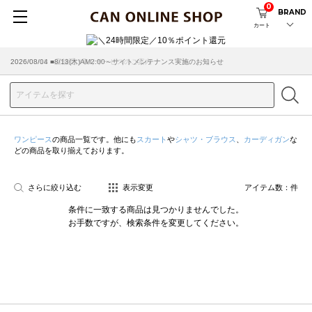
0
BRAND
カート
2026/08/04 ■8/13(木)AM2:00～サイトメンテナンス実施のお知らせ
2026/03/18 ■店舗受け取りサービスのご案内
ワンピース
の商品一覧です。他にも
スカート
や
シャツ・ブラウス
、
カーディガン
な
どの商品を取り揃えております。
さらに絞り込む
表示変更
アイテム数：
件
条件に一致する商品は見つかりませんでした。
お手数ですが、検索条件を変更してください。