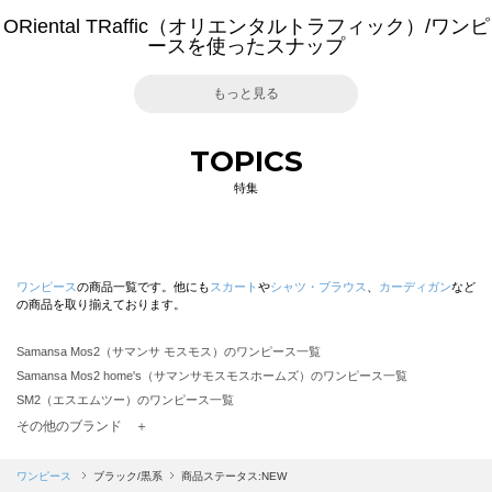
ORiental TRaffic（オリエンタルトラフィック）/ワンピ
ースを使ったスナップ
もっと見る
TOPICS
特集
ワンピース
の商品一覧です。他にも
スカート
や
シャツ・ブラウス
、
カーディガン
など
の商品を取り揃えております。
Samansa Mos2（サマンサ モスモス）のワンピース一覧
Samansa Mos2 home's（サマンサモスモスホームズ）のワンピース一覧
SM2（エスエムツー）のワンピース一覧
TSUHARU by Samansa Mos2（ツハルバイサマンサモスモス）のワンピース一覧
その他のブランド ＋
sm2rhythm（サマンサモスモス リズム）のワンピース一覧
Samansa Mos2 blue（サマンサモスモス ブルー）のワンピース一覧
ワンピース
ブラック/黒系
商品ステータス:NEW