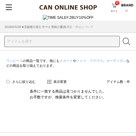
0
BRAND
カート
2026/07/29 ■【お知らせ】ヤマト運輸の配送遅延・停止について
2026/03/18 ■店舗受け取りサービスのご案内
ワンピース
の商品一覧です。他にも
スカート
や
シャツ・ブラウス
、
カーディガン
な
どの商品を取り揃えております。
さらに絞り込む
表示変更
アイテム数：
件
条件に一致する商品は見つかりませんでした。
お手数ですが、検索条件を変更してください。