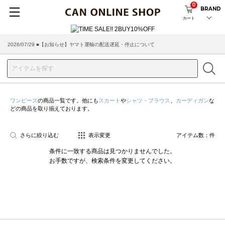
0
BRAND
カート
2026/07/29 ■【お知らせ】ヤマト運輸の配送遅延・停止について
2026/03/18 ■店舗受け取りサービスのご案内
ワンピース
の商品一覧です。他にも
スカート
や
シャツ・ブラウス
、
カーディガン
な
どの商品を取り揃えております。
さらに絞り込む
表示変更
アイテム数：
件
条件に一致する商品は見つかりませんでした。
お手数ですが、検索条件を変更してください。