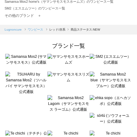
Samansa Mos2 home's（サマンサモスモスホームズ）のワンピース一覧
SM2（エスエムツー）のワンピース一覧
TSUHARU by Samansa Mos2（ツハルバイサマンサモスモス）のワンピース一覧
その他のブランド ＋
sm2rhythm（サマンサモスモス リズム）のワンピース一覧
Samansa Mos2 blue（サマンサモスモス ブルー）のワンピース一覧
Lugnoncure
ワンピース
レッド/赤系
商品ステータス:NEW
Samansa Mos2 Lagom（サマンサモスモス ラーゴム）のワンピース一覧
ehka sopo（エヘカソポ）のワンピース一覧
ブランド一覧
sō4ū（ソウフォーユー）のワンピース一覧
Te chichi（テチチ）のワンピース一覧
Te chichi CLASSIC（テチチ クラシック）のワンピース一覧
Te chichi TERRASSE（テチチ テラス）のワンピース一覧
Lugnoncure（ルノンキュール）のワンピース一覧
BETTY'S BLUE（べティーズブルー）のワンピース一覧
Wpc.（ワールドパーティー）のワンピース一覧