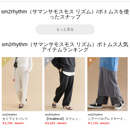
sm2rhythm（サマンサモスモス リズム）/ボトムスを使
ったスナップ
もっと見る
sm2rhythm（サマンサモスモス リズム）ボトムス人気
アイテムランキング
1
2
3
sm2rhythm
sm2rhythm
sm2rhythm
セミワイドパンツ
【Healthknit】スウェットパンツ
シアーベロアレイヤードスカート
￥3,795
￥5,225
￥1,716
-50%OFF-
-50%OFF-
-60%OFF-