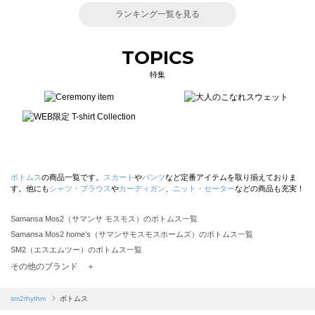
ランキング一覧を見る
TOPICS
特集
ボトムス
の商品一覧です。
スカート
や
パンツ
など定番アイテムを取り揃えておりま
す。他にも
シャツ・ブラウス
や
カーディガン
、
ニット・セーター
などの商品も充実！
Samansa Mos2（サマンサ モスモス）のボトムス一覧
Samansa Mos2 home's（サマンサモスモスホームズ）のボトムス一覧
SM2（エスエムツー）のボトムス一覧
TSUHARU by Samansa Mos2（ツハルバイサマンサモスモス）のボトムス一覧
その他のブランド ＋
sm2rhythm（サマンサモスモス リズム）のボトムス一覧
Samansa Mos2 blue（サマンサモスモス ブルー）のボトムス一覧
sm2rhythm
ボトムス
Samansa Mos2 Lagom（サマンサモスモス ラーゴム）のボトムス一覧