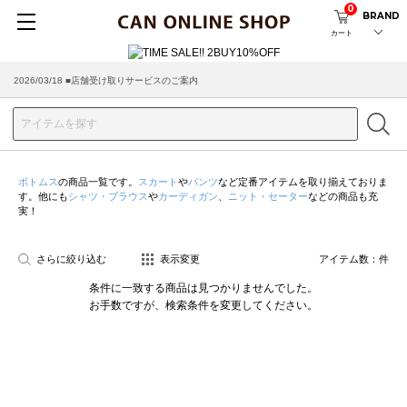
0
BRAND
カート
2026/03/18 ■店舗受け取りサービスのご案内
ボトムス
の商品一覧です。
スカート
や
パンツ
など定番アイテムを取り揃えておりま
す。他にも
シャツ・ブラウス
や
カーディガン
、
ニット・セーター
などの商品も充
実！
さらに絞り込む
表示変更
アイテム数：
件
条件に一致する商品は見つかりませんでした。
お手数ですが、検索条件を変更してください。