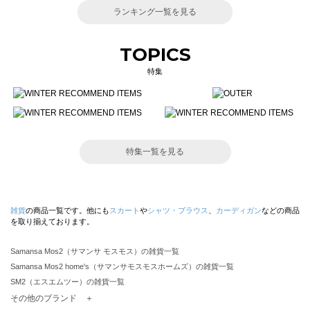
ランキング一覧を見る
TOPICS
特集
特集一覧を見る
雑貨
の商品一覧です。他にも
スカート
や
シャツ・ブラウス
、
カーディガン
などの商品
を取り揃えております。
Samansa Mos2（サマンサ モスモス）の雑貨一覧
Samansa Mos2 home's（サマンサモスモスホームズ）の雑貨一覧
SM2（エスエムツー）の雑貨一覧
TSUHARU by Samansa Mos2（ツハルバイサマンサモスモス）の雑貨一覧
その他のブランド ＋