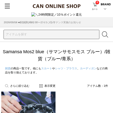
0
BRAND
カート
2026/08/04 ■8/13(木)AM2:00～サイトメンテナンス実施のお知らせ
2026/03/18 ■店舗受け取りサービスのご案内
Samansa Mos2 blue（サマンサモスモス ブルー）/雑
貨（ブルー/青系）
雑貨
の商品一覧です。他にも
スカート
や
シャツ・ブラウス
、
カーディガン
などの商
品を取り揃えております。
さらに絞り込む
表示変更
アイテム数：
1
件
お気に入り