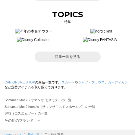
TOPICS
特集
特集一覧を見る
CAN ONLINE SHOP
の商品一覧です。
スカート
や
シャツ・ブラウス
、
カーディガン
など定番アイテムを取り揃えております。
Samansa Mos2（サマンサ モスモス）の一覧
Samansa Mos2 home's（サマンサモスモスホームズ）の一覧
SM2（エスエムツー）の一覧
TSUHARU by Samansa Mos2（ツハルバイサマンサモスモス）の一覧
その他のブランド ＋
sm2rhythm（サマンサモスモス リズム）の一覧
Samansa Mos2 blue（サマンサモスモス ブルー）の一覧
Lugnoncure
商品一覧
ゴールド/金系