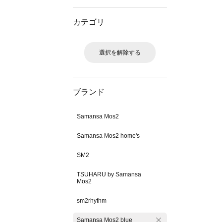
カテゴリ
選択を解除する
ブランド
Samansa Mos2
Samansa Mos2 home's
SM2
TSUHARU by Samansa
Mos2
sm2rhythm
Samansa Mos2 blue