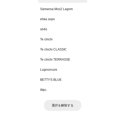
Samansa Mos2 Lagom
ehka sopo
sō4ū
Te chichi
Te chichi CLASSIC
Te chichi TERRASSE
Lugnoncure
BETTY'S BLUE
Wpc.
選択を解除する