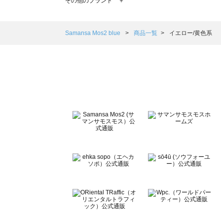
その他のブランド ＋
sm2rhythm（サマンサモスモス リズム）の一覧
Samansa Mos2 blue（サマンサモスモス ブルー）の一覧
Samansa Mos2 Lagom（サマンサモスモス ラーゴム）の
Samansa Mos2 blue
商品一覧
イエロー/黄色系
ehka sopo（エヘカソポ）の一覧
sō4ū（ソウフォーユー）の一覧
Te chichi（テチチ）の一覧
Te chichi CLASSIC（テチチ クラシック）の一覧
Te chichi TERRASSE（テチチ テラス）の一覧
Lugnoncure（ルノンキュール）の一覧
BETTY'S BLUE（べティーズブルー）の一覧
Wpc.（ワールドパーティー）の一覧