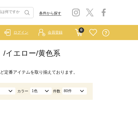
条件から探す
0
ログイン
会員登録
ー）/イエロー/黄色系
ど定番アイテムを取り揃えております。
1色
80件
カラー
件数