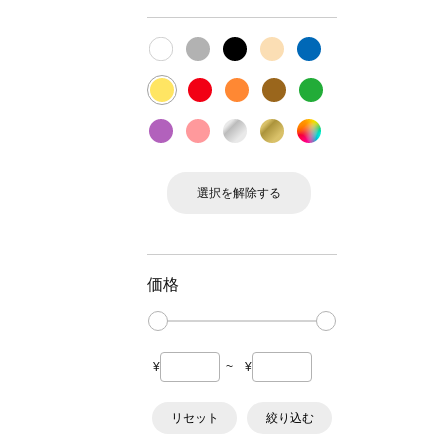
選択を解除する
価格
¥
~
¥
リセット
絞り込む