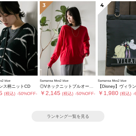
3
4
s2 blue
Samansa Mos2 blue
Samansa Mos2 blue
ンス柄ニットCD
◎Vネックニットプルオーバー
【Disney】ヴィランズ/ト
5
￥2,145
￥1,980
(税込)
-50%OFF-
(税込)
-50%OFF-
(税込)
-
ランキング一覧を見る