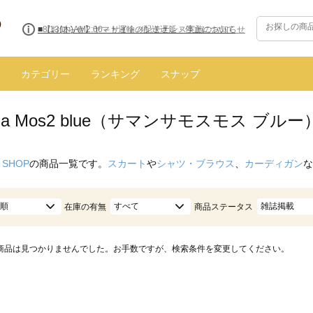
■8/13(木)AM2:00～サイトメンテナンス実施のお知らせ
カテゴリー
ランキング
スナップ
nsa Mos2 blue（サマンサモスモス ブル
 SHOP
の商品一覧です。
スカート
や
シャツ・ブラウス
、
カーディガン
な
順
すべて
雑誌掲載
在庫の有無
商品ステータス
商品は見つかりませんでした。お手数ですが、検索条件を変更してください。