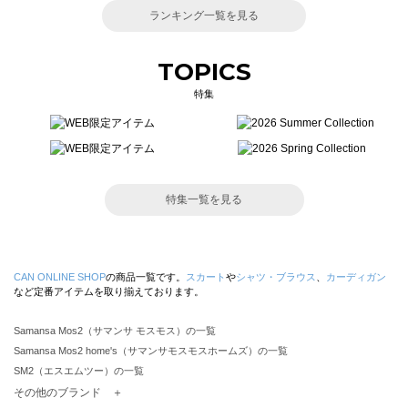
ランキング一覧を見る
TOPICS
特集
特集一覧を見る
CAN ONLINE SHOP
の商品一覧です。
スカート
や
シャツ・ブラウス
、
カーディガン
など定番アイテムを取り揃えております。
Samansa Mos2（サマンサ モスモス）の一覧
Samansa Mos2 home's（サマンサモスモスホームズ）の一覧
SM2（エスエムツー）の一覧
TSUHARU by Samansa Mos2（ツハルバイサマンサモスモス）の一覧
その他のブランド ＋