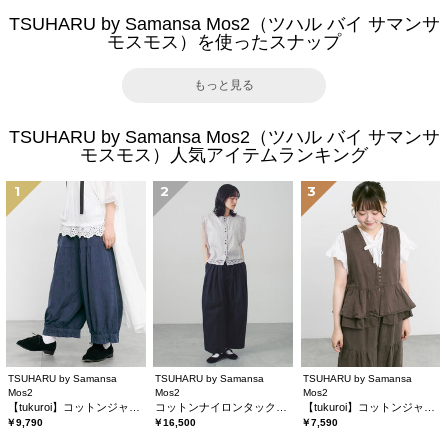
TSUHARU by Samansa Mos2（ツハル バイ サマンサ
モスモス）を使ったスナップ
もっと見る
TSUHARU by Samansa Mos2（ツハル バイ サマンサ
モスモス）人気アイテムランキング
1
2
3
TSUHARU by Samansa
TSUHARU by Samansa
TSUHARU by Samansa
Mos2
Mos2
Mos2
【tukuroi】コットンジャカード製品染め裾フリルパンツ《WEB限定》
コットンナイロンタックパンツ
【tukuroi】コットンジャカード製品染めベスト《WEB限定》
￥9,790
￥16,500
￥7,590