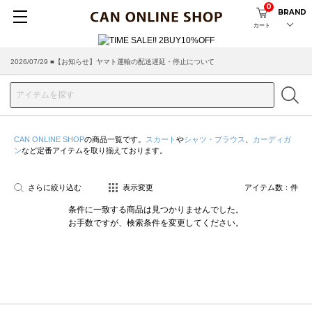
0
BRAND
カート
2026/07/29 ■【お知らせ】ヤマト運輸の配送遅延・停止について
2026/03/18 ■店舗受け取りサービスのご案内
CAN ONLINE SHOP
の商品一覧です。
スカート
や
シャツ・ブラウス
、
カーディガ
ン
など定番アイテムを取り揃えております。
さらに絞り込む
表示変更
アイテム数：
件
条件に一致する商品は見つかりませんでした。
お手数ですが、検索条件を変更してください。