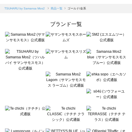
sm2rhythm（サマンサモスモス リズム）の一覧
Samansa Mos2 blue（サマンサモスモス ブルー）の一覧
TSUHARU by Samansa Mos2
商品一覧
ゴールド/金系
Samansa Mos2 Lagom（サマンサモスモス ラーゴム）の一覧
ehka sopo（エヘカソポ）の一覧
ブランド一覧
sō4ū（ソウフォーユー）の一覧
Te chichi（テチチ）の一覧
Te chichi CLASSIC（テチチ クラシック）の一覧
Te chichi TERRASSE（テチチ テラス）の一覧
Lugnoncure（ルノンキュール）の一覧
BETTY'S BLUE（べティーズブルー）の一覧
Wpc.（ワールドパーティー）の一覧