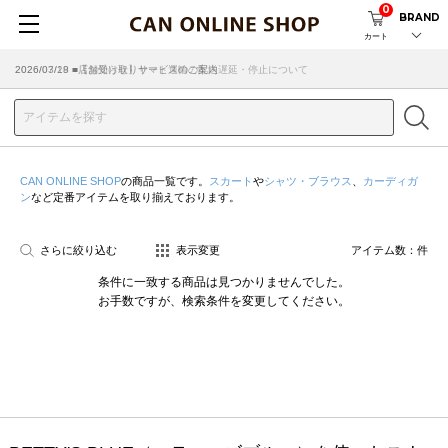
0
BRAND
カート
2026/07/29 ■【お知らせ】ヤマト運輸の配送遅延・停止について
2026/03/18 ■店舗受け取りサービスのご案内
CAN ONLINE SHOP
の商品一覧です。
スカート
や
シャツ・ブラウス
、
カーディガ
ン
など定番アイテムを取り揃えております。
さらに絞り込む
表示変更
アイテム数：
件
条件に一致する商品は見つかりませんでした。
お手数ですが、検索条件を変更してください。