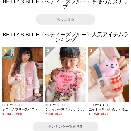
BETTY'S BLUE（べティーズブルー）を使ったスナッ
プ
もっと見る
BETTY'S BLUE（べティーズブルー）人気アイテムラ
ンキング
1
2
3
BETTY'S BLUE
BETTY'S BLUE
BETTY'S BLUE
もこもこフリースベスト
ショッパー柄タオルハンカチ
エイミーちゃん ぬいぐるみチャーム
￥3,036
￥660
￥1,760
-60%OFF-
-50%OFF-
-20%OFF-
ランキング一覧を見る