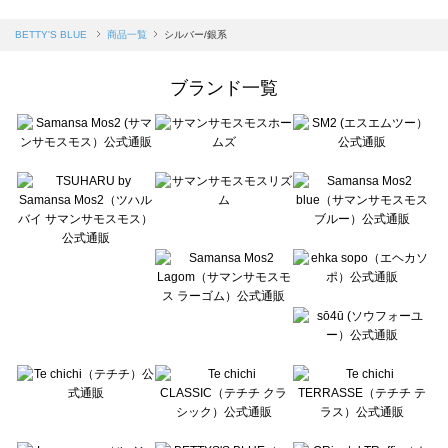
sm2rhythm（サマンサモスモス リズム）の一覧
Samansa Mos2 blue（サマンサモスモス ブルー）の一覧
BETTY'S BLUE
商品一覧
シルバー/銀系
Samansa Mos2 Lagom（サマンサモスモス ラーゴム）の一覧
ehka sopo（エヘカソポ）の一覧
ブランド一覧
sō4ū（ソウフォーユー）の一覧
Te chichi（テチチ）の一覧
Te chichi CLASSIC（テチチ クラシック）の一覧
Te chichi TERRASSE（テチチ テラス）の一覧
Lugnoncure（ルノンキュール）の一覧
BETTY'S BLUE（べティーズブルー）の一覧
Wpc.（ワールドパーティー）の一覧