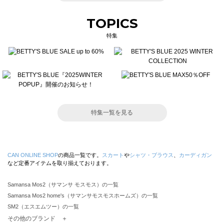
TOPICS
特集
特集一覧を見る
CAN ONLINE SHOP
の商品一覧です。
スカート
や
シャツ・ブラウス
、
カーディガン
など定番アイテムを取り揃えております。
Samansa Mos2（サマンサ モスモス）の一覧
Samansa Mos2 home's（サマンサモスモスホームズ）の一覧
SM2（エスエムツー）の一覧
TSUHARU by Samansa Mos2（ツハルバイサマンサモスモス）の一覧
その他のブランド ＋