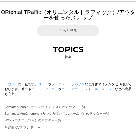
ORiental TRaffic（オリエンタルトラフィック）/アウタ
ーを使ったスナップ
もっと見る
TOPICS
特集
アウター
の一覧です。
コート
や
ジャケット
、
ブルゾン
など定番アイテムを取り揃えて
おります。他にも
ニット・セーター
や
カーディガン
、
ストール・マフラー
などの商品
も充実！
Samansa Mos2（サマンサ モスモス）のアウター一覧
Samansa Mos2 home's（サマンサモスモスホームズ）のアウター一覧
SM2（エスエムツー）のアウター一覧
TSUHARU by Samansa Mos2（ツハルバイサマンサモスモス）のアウター一覧
その他のブランド ＋
sm2rhythm（サマンサモスモス リズム）のアウター一覧