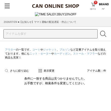
0
BRAND
カート
2026/07/29 ■【お知らせ】ヤマト運輸の配送遅延・停止について
アウター
の一覧です。
コート
や
ジャケット
、
ブルゾン
など定番アイテムを取り揃え
ております。他にも
ニット・セーター
や
カーディガン
、
ストール・マフラー
などの
商品も充実！
さらに絞り込む
表示変更
アイテム数：
件
条件に一致する商品は見つかりませんでした。
お手数ですが、検索条件を変更してください。