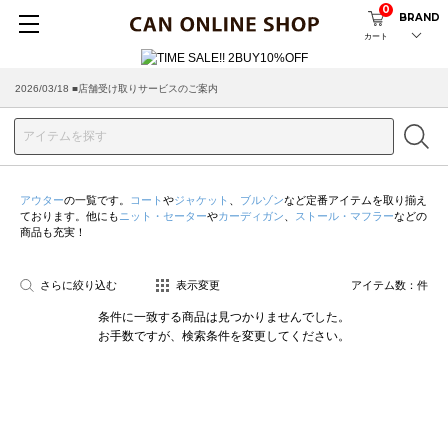
0
BRAND
カート
2026/03/18 ■店舗受け取りサービスのご案内
アウター
の一覧です。
コート
や
ジャケット
、
ブルゾン
など定番アイテムを取り揃え
ております。他にも
ニット・セーター
や
カーディガン
、
ストール・マフラー
などの
商品も充実！
さらに絞り込む
表示変更
アイテム数：
件
条件に一致する商品は見つかりませんでした。
お手数ですが、検索条件を変更してください。