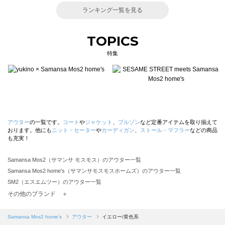
ランキング一覧を見る
TOPICS
特集
アウター
の一覧です。
コート
や
ジャケット
、
ブルゾン
など定番アイテムを取り揃えて
おります。他にも
ニット・セーター
や
カーディガン
、
ストール・マフラー
などの商品
も充実！
Samansa Mos2（サマンサ モスモス）のアウター一覧
Samansa Mos2 home's（サマンサモスモスホームズ）のアウター一覧
SM2（エスエムツー）のアウター一覧
TSUHARU by Samansa Mos2（ツハルバイサマンサモスモス）のアウター一覧
その他のブランド ＋
sm2rhythm（サマンサモスモス リズム）のアウター一覧
Samansa Mos2 blue（サマンサモスモス ブルー）のアウター一覧
Samansa Mos2 home's
アウター
イエロー/黄色系