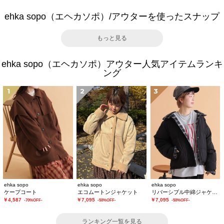
ehka sopo（エヘカソポ）/アウターを使ったスナップ
もっと見る
ehka sopo（エヘカソポ）アウター人気アイテムランキ
ング
1
2
3
ehka sopo
ehka sopo
ehka sopo
ケープコート
エコムートンジャケット
リバーシブル中綿ジャケット
￥4,587
￥7,095
￥7,095
-70%OFF-
-50%OFF-
-50%OFF-
ランキング一覧を見る