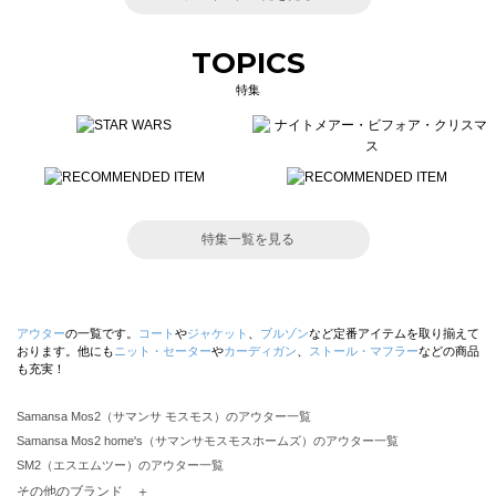
TOPICS
特集
特集一覧を見る
アウター
の一覧です。
コート
や
ジャケット
、
ブルゾン
など定番アイテムを取り揃えて
おります。他にも
ニット・セーター
や
カーディガン
、
ストール・マフラー
などの商品
も充実！
Samansa Mos2（サマンサ モスモス）のアウター一覧
Samansa Mos2 home's（サマンサモスモスホームズ）のアウター一覧
SM2（エスエムツー）のアウター一覧
TSUHARU by Samansa Mos2（ツハルバイサマンサモスモス）のアウター一覧
その他のブランド ＋