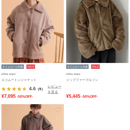
タイムセール対象
SALE
タイムセール対象
SALE
ehka sopo
ehka sopo
エコムートンジャケット
ジップファーブルゾン
レビュー
4.6
（9）
を見る
¥7,095
¥5,445
-50%OFF-
-50%OFF-
お気に入り