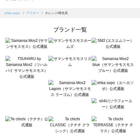
sm2rhythm（サマンサモスモス リズム）のアウター一覧
Samansa Mos2 blue（サマンサモスモス ブルー）のアウター一覧
ehka sopo
アウター
オレンジ/橙色系
Samansa Mos2 Lagom（サマンサモスモス ラーゴム）のアウター一覧
ehka sopo（エヘカソポ）のアウター一覧
ブランド一覧
sō4ū（ソウフォーユー）のアウター一覧
Te chichi（テチチ）のアウター一覧
Te chichi CLASSIC（テチチ クラシック）のアウター一覧
Te chichi TERRASSE（テチチ テラス）のアウター一覧
Lugnoncure（ルノンキュール）のアウター一覧
BETTY'S BLUE（べティーズブルー）のアウター一覧
Wpc.（ワールドパーティー）のアウター一覧