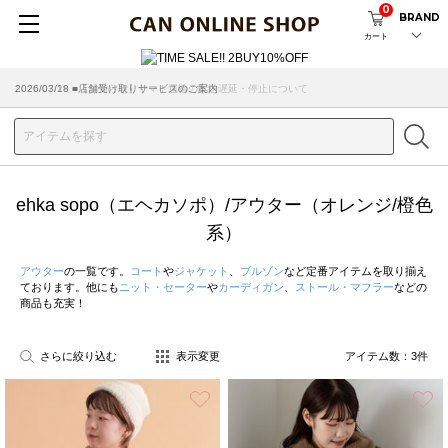
0
BRAND
カート
2026/07/29 ■【お知らせ】ヤマト運輸の配送遅延・停止について
2026/03/18 ■店舗受け取りサービスのご案内
ehka sopo（エヘカソポ）/アウター（オレンジ/橙色
系）
アウター
の一覧です。
コート
や
ジャケット
、
ブルゾン
など定番アイテムを取り揃え
ております。他にも
ニット・セーター
や
カーディガン
、
ストール・マフラー
などの
商品も充実！
さらに絞り込む
表示変更
アイテム数：
3
件
お気に入り