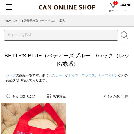
0
BRAND
カート
2026/03/18 ■店舗受け取りサービスのご案内
BETTY'S BLUE（べティーズブルー）/バッグ（レッ
ド/赤系）
バッグ
の商品一覧です。他にも
スカート
や
シャツ・ブラウス
、
カーディガン
などの
商品を取り揃えております。
さらに絞り込む
表示変更
アイテム数：
1
件
お気に入り