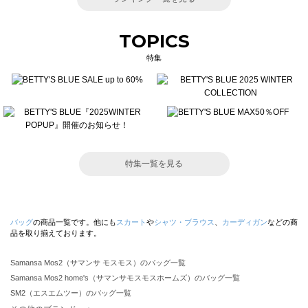
TOPICS
特集
特集一覧を見る
バッグ
の商品一覧です。他にも
スカート
や
シャツ・ブラウス
、
カーディガン
などの商
品を取り揃えております。
Samansa Mos2（サマンサ モスモス）のバッグ一覧
Samansa Mos2 home's（サマンサモスモスホームズ）のバッグ一覧
SM2（エスエムツー）のバッグ一覧
TSUHARU by Samansa Mos2（ツハルバイサマンサモスモス）のバッグ一覧