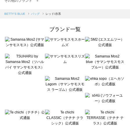
その他のブランド ＋
sm2rhythm（サマンサモスモス リズム）のバッグ一覧
Samansa Mos2 blue（サマンサモスモス ブルー）のバッグ一覧
BETTY'S BLUE
バッグ
レッド/赤系
Samansa Mos2 Lagom（サマンサモスモス ラーゴム）のバッグ一覧
ehka sopo（エヘカソポ）のバッグ一覧
ブランド一覧
sō4ū（ソウフォーユー）のバッグ一覧
Te chichi（テチチ）のバッグ一覧
Te chichi CLASSIC（テチチ クラシック）のバッグ一覧
Te chichi TERRASSE（テチチ テラス）のバッグ一覧
Lugnoncure（ルノンキュール）のバッグ一覧
BETTY'S BLUE（べティーズブルー）のバッグ一覧
Wpc.（ワールドパーティー）のバッグ一覧