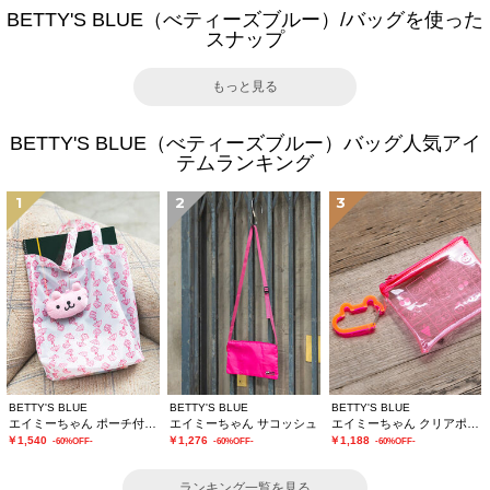
BETTY'S BLUE（べティーズブルー）/バッグを使った
スナップ
もっと見る
BETTY'S BLUE（べティーズブルー）バッグ人気アイ
テムランキング
1
2
3
BETTY'S BLUE
BETTY'S BLUE
BETTY'S BLUE
エイミーちゃん ポーチ付きエコバッグ
エイミーちゃん サコッシュ
エイミーちゃん クリアポーチ
￥1,540
￥1,276
￥1,188
-60%OFF-
-60%OFF-
-60%OFF-
ランキング一覧を見る