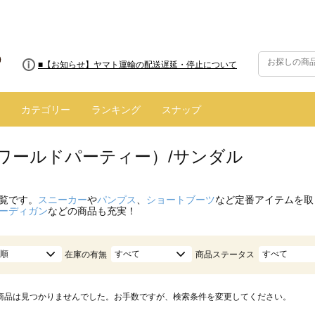
■【お知らせ】ヤマト運輸の配送遅延・停止について
カテゴリー
ランキング
スナップ
.（ワールドパーティー）/サンダル
覧です。
スニーカー
や
パンプス
、
ショートブーツ
など定番アイテムを取
ーディガン
などの商品も充実！
順
すべて
すべて
在庫の有無
商品ステータス
商品は見つかりませんでした。お手数ですが、検索条件を変更してください。