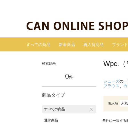
すべての商品
新着商品
再入荷商品
ブランド
Wpc
検索結果
0
件
シューズ
の一
ブラウス
、
カ
商品タイプ
人気
表示順
すべての商品
通常商品
条件に一致する