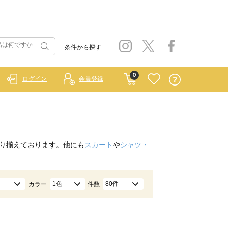
条件から探す
0
ログイン
会員登録
り揃えております。他にも
スカート
や
シャツ・
1色
80件
カラー
件数