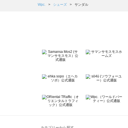
Samansa Mos2 Lagom（サマンサモスモス ラーゴム）
Wpc.
シューズ
サンダル
ehka sopo（エヘカソポ）のサンダル一覧
sō4ū（ソウフォーユー）のサンダル一覧
Te chichi（テチチ）のサンダル一覧
Te chichi CLASSIC（テチチ クラシック）のサンダル一覧
Te chichi TERRASSE（テチチ テラス）のサンダル一覧
Lugnoncure（ルノンキュール）のサンダル一覧
BETTY'S BLUE（べティーズブルー）のサンダル一覧
Wpc.（ワールドパーティー）のサンダル一覧
カテゴリーから探す