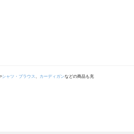
や
シャツ・ブラウス
、
カーディガン
などの商品も充