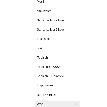
Mos2
sm2rhythm
Samansa Mos2 blue
Samansa Mos2 Lagom
ehka sopo
sō4ū
Te chichi
Te chichi CLASSIC
Te chichi TERRASSE
Lugnoncure
BETTY'S BLUE
Wpc.