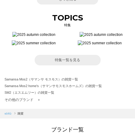
TOPICS
特集
特集一覧を見る
Samansa Mos2（サマンサ モスモス）の雑貨一覧
Samansa Mos2 home's（サマンサモスモスホームズ）の雑貨一覧
SM2（エスエムツー）の雑貨一覧
TSUHARU by Samansa Mos2（ツハルバイサマンサモスモス）の雑貨一覧
その他のブランド ＋
sm2rhythm（サマンサモスモス リズム）の雑貨一覧
Samansa Mos2 blue（サマンサモスモス ブルー）の雑貨一覧
sō4ū
雑貨
Samansa Mos2 Lagom（サマンサモスモス ラーゴム）の雑貨一覧
ehka sopo（エヘカソポ）の雑貨一覧
ブランド一覧
sō4ū（ソウフォーユー）の雑貨一覧