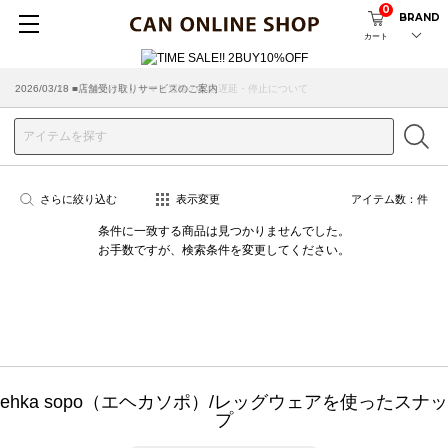
0
BRAND
カート
2026/07/29 ■【お知らせ】ヤマト運輸の配送遅延・停止について
2026/03/18 ■店舗受け取りサービスのご案内
さらに絞り込む
表示変更
アイテム数：
件
条件に一致する商品は見つかりませんでした。
お手数ですが、検索条件を変更してください。
ehka sopo（エヘカソポ）/レッグウェアを使ったスナッ
プ