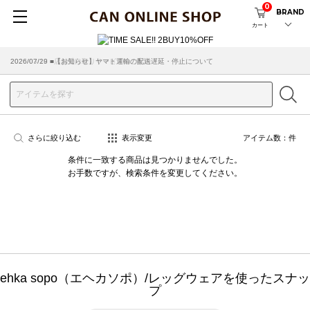
0
BRAND
カート
2026/07/29 ■【お知らせ】ヤマト運輸の配送遅延・停止について
2026/03/18 ■店舗受け取りサービスのご案内
さらに絞り込む
表示変更
アイテム数：
件
条件に一致する商品は見つかりませんでした。
お手数ですが、検索条件を変更してください。
ehka sopo（エヘカソポ）/レッグウェアを使ったスナッ
プ