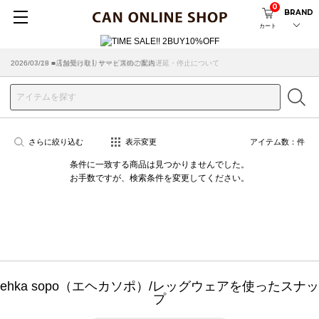
0
BRAND
カート
2026/07/29 ■【お知らせ】ヤマト運輸の配送遅延・停止について
2026/03/18 ■店舗受け取りサービスのご案内
さらに絞り込む
表示変更
アイテム数：
件
条件に一致する商品は見つかりませんでした。
お手数ですが、検索条件を変更してください。
ehka sopo（エヘカソポ）/レッグウェアを使ったスナッ
プ