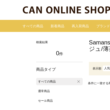
すべての商品
新着商品
再入荷商品
ブランド
Sama
検索結果
ジュ/
0
件
人気
表示順
商品タイプ
すべての商品
条件に一致する
通常商品
セール商品