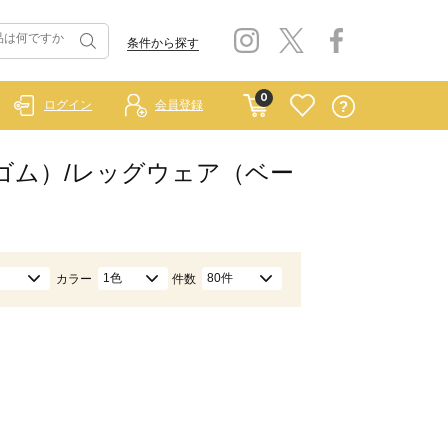
条件から探す
0
ログイン
会員登録
 ラーゴム）/レッグウェア（ベー
1色
80件
カラー
件数