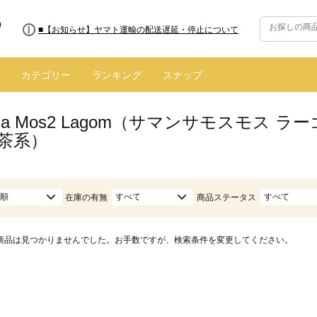
■8/13(木)AM2:00～サイトメンテナンス実施のお知らせ
■【お知らせ】ヤマト運輸の配送遅延・停止について
カテゴリー
ランキング
スナップ
nsa Mos2 Lagom（サマンサモスモス
薄茶系）
順
すべて
すべて
在庫の有無
商品ステータス
商品は見つかりませんでした。お手数ですが、検索条件を変更してください。