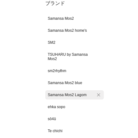
ブランド
Samansa Mos2
Samansa Mos2 home's
SM2
TSUHARU by Samansa
Mos2
sm2rhythm
Samansa Mos2 blue
Samansa Mos2 Lagom
ehka sopo
sō4ū
Te chichi