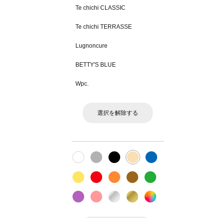
Te chichi CLASSIC
Te chichi TERRASSE
Lugnoncure
BETTY'S BLUE
Wpc.
選択を解除する