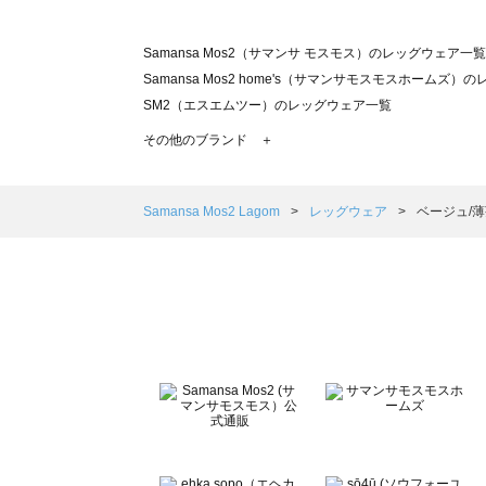
Samansa Mos2（サマンサ モスモス）のレッグウェア一覧
Samansa Mos2 home's（サマンサモスモスホームズ
SM2（エスエムツー）のレッグウェア一覧
TSUHARU by Samansa Mos2（ツハルバイサマン
その他のブランド ＋
sm2rhythm（サマンサモスモス リズム）のレッグウェア
Samansa Mos2 blue（サマンサモスモス ブルー）のレ
Samansa Mos2 Lagom（サマンサモスモス ラーゴム
Samansa Mos2 Lagom
レッグウェア
ベージュ/
ehka sopo（エヘカソポ）のレッグウェア一覧
sō4ū（ソウフォーユー）のレッグウェア一覧
Te chichi（テチチ）のレッグウェア一覧
Te chichi CLASSIC（テチチ クラシック）のレッグウェア
Te chichi TERRASSE（テチチ テラス）のレッグウェア一
Lugnoncure（ルノンキュール）のレッグウェア一覧
BETTY'S BLUE（べティーズブルー）のレッグウェア一覧
Wpc.（ワールドパーティー）のレッグウェア一覧