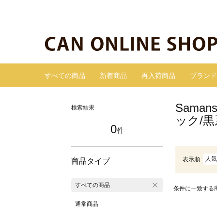
すべての商品
新着商品
再入荷商品
ブランド
Sama
検索結果
ック/黒
0
件
人気
表示順
商品タイプ
すべての商品
条件に一致する
通常商品