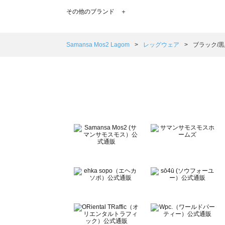
TSUHARU by Samansa Mos2（ツハルバイサマン
その他のブランド ＋
sm2rhythm（サマンサモスモス リズム）のレッグウェア
Samansa Mos2 blue（サマンサモスモス ブルー）のレ
Samansa Mos2 Lagom（サマンサモスモス ラーゴム
Samansa Mos2 Lagom
レッグウェア
ブラック/
ehka sopo（エヘカソポ）のレッグウェア一覧
sō4ū（ソウフォーユー）のレッグウェア一覧
Te chichi（テチチ）のレッグウェア一覧
Te chichi CLASSIC（テチチ クラシック）のレッグウェア
Te chichi TERRASSE（テチチ テラス）のレッグウェア一
Lugnoncure（ルノンキュール）のレッグウェア一覧
BETTY'S BLUE（べティーズブルー）のレッグウェア一覧
Wpc.（ワールドパーティー）のレッグウェア一覧