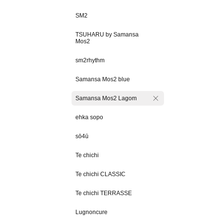
SM2
TSUHARU by Samansa
Mos2
sm2rhythm
Samansa Mos2 blue
Samansa Mos2 Lagom
ehka sopo
sō4ū
Te chichi
Te chichi CLASSIC
Te chichi TERRASSE
Lugnoncure