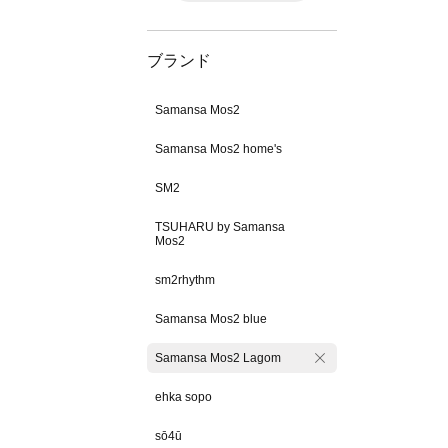
ブランド
Samansa Mos2
Samansa Mos2 home's
SM2
TSUHARU by Samansa
Mos2
sm2rhythm
Samansa Mos2 blue
Samansa Mos2 Lagom
ehka sopo
sō4ū