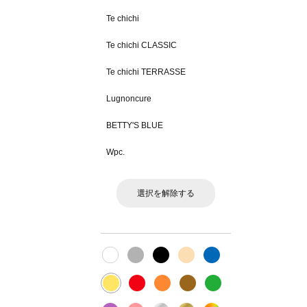
Te chichi
Te chichi CLASSIC
Te chichi TERRASSE
Lugnoncure
BETTY'S BLUE
Wpc.
選択を解除する