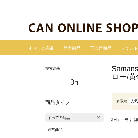
すべての商品
新着商品
再入荷商品
ブランド
Sama
検索結果
ロー/
0
件
人気
表示順
商品タイプ
すべての商品
条件に一致する
通常商品