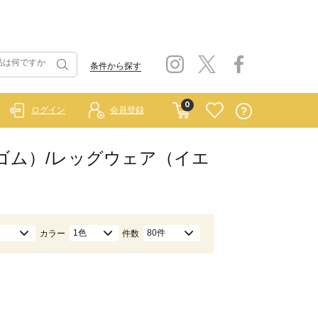
条件から探す
0
ログイン
会員登録
 ラーゴム）/レッグウェア（イエ
1色
80件
カラー
件数