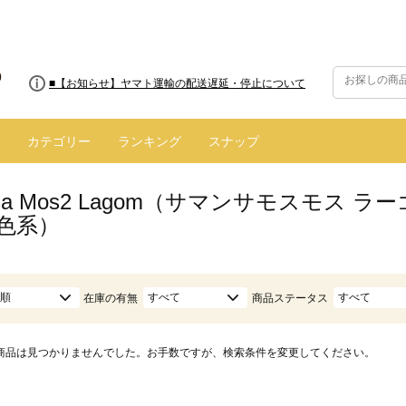
■8/13(木)AM2:00～サイトメンテナンス実施のお知らせ
■【お知らせ】ヤマト運輸の配送遅延・停止について
カテゴリー
ランキング
スナップ
nsa Mos2 Lagom（サマンサモスモス
黄色系）
順
すべて
すべて
在庫の有無
商品ステータス
商品は見つかりませんでした。お手数ですが、検索条件を変更してください。