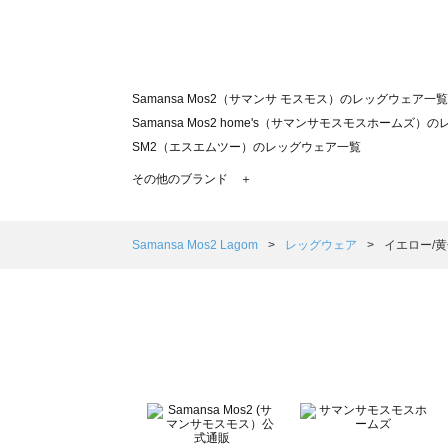
Samansa Mos2（サマンサ モスモス）のレッグウェア一覧
Samansa Mos2 home's（サマンサモスモスホームズ
SM2（エスエムツー）のレッグウェア一覧
TSUHARU by Samansa Mos2（ツハルバイサマン
その他のブランド ＋
sm2rhythm（サマンサモスモス リズム）のレッグウェア
Samansa Mos2 blue（サマンサモスモス ブルー）のレ
Samansa Mos2 Lagom（サマンサモスモス ラーゴム
Samansa Mos2 Lagom
レッグウェア
イエロー/
ehka sopo（エヘカソポ）のレッグウェア一覧
sō4ū（ソウフォーユー）のレッグウェア一覧
Te chichi（テチチ）のレッグウェア一覧
Te chichi CLASSIC（テチチ クラシック）のレッグウェア
Te chichi TERRASSE（テチチ テラス）のレッグウェア一
Lugnoncure（ルノンキュール）のレッグウェア一覧
BETTY'S BLUE（べティーズブルー）のレッグウェア一覧
Wpc.（ワールドパーティー）のレッグウェア一覧