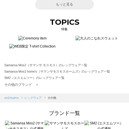
もっと見る
TOPICS
特集
Samansa Mos2（サマンサ モスモス）のレッグウェア一覧
Samansa Mos2 home's（サマンサモスモスホームズ）のレッグウェア一覧
SM2（エスエムツー）のレッグウェア一覧
TSUHARU by Samansa Mos2（ツハルバイサマンサモスモス）のレッグウェア一覧
その他のブランド ＋
sm2rhythm（サマンサモスモス リズム）のレッグウェア一覧
Samansa Mos2 blue（サマンサモスモス ブルー）のレッグウェア一覧
sm2rhythm
レッグウェア
その他
Samansa Mos2 Lagom（サマンサモスモス ラーゴム）のレッグウェア一覧
ehka sopo（エヘカソポ）のレッグウェア一覧
ブランド一覧
sō4ū（ソウフォーユー）のレッグウェア一覧
Te chichi（テチチ）のレッグウェア一覧
Te chichi CLASSIC（テチチ クラシック）のレッグウェア一覧