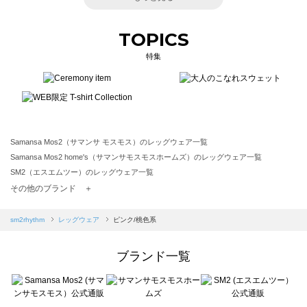
TOPICS
特集
Samansa Mos2（サマンサ モスモス）のレッグウェア一覧
Samansa Mos2 home's（サマンサモスモスホームズ）のレッグウェア一覧
SM2（エスエムツー）のレッグウェア一覧
TSUHARU by Samansa Mos2（ツハルバイサマンサモスモス）のレッグウェア一覧
その他のブランド ＋
sm2rhythm（サマンサモスモス リズム）のレッグウェア一覧
Samansa Mos2 blue（サマンサモスモス ブルー）のレッグウェア一覧
sm2rhythm
レッグウェア
ピンク/桃色系
Samansa Mos2 Lagom（サマンサモスモス ラーゴム）のレッグウェア一覧
ehka sopo（エヘカソポ）のレッグウェア一覧
ブランド一覧
sō4ū（ソウフォーユー）のレッグウェア一覧
Te chichi（テチチ）のレッグウェア一覧
Te chichi CLASSIC（テチチ クラシック）のレッグウェア一覧