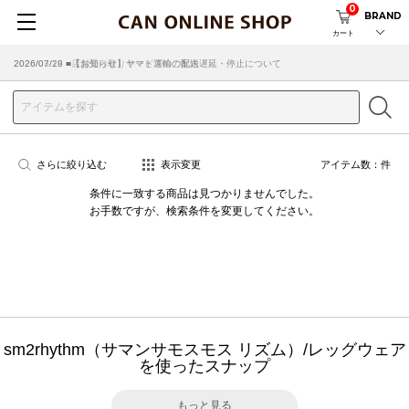
0
BRAND
カート
2026/07/29 ■【お知らせ】ヤマト運輸の配送遅延・停止について
2026/03/18 ■店舗受け取りサービスのご案内
さらに絞り込む
表示変更
アイテム数：
件
条件に一致する商品は見つかりませんでした。
お手数ですが、検索条件を変更してください。
sm2rhythm（サマンサモスモス リズム）/レッグウェア
を使ったスナップ
もっと見る