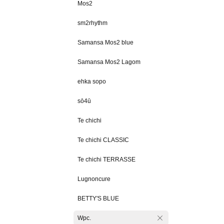
Mos2
sm2rhythm
Samansa Mos2 blue
Samansa Mos2 Lagom
ehka sopo
sō4ū
Te chichi
Te chichi CLASSIC
Te chichi TERRASSE
Lugnoncure
BETTY'S BLUE
Wpc.