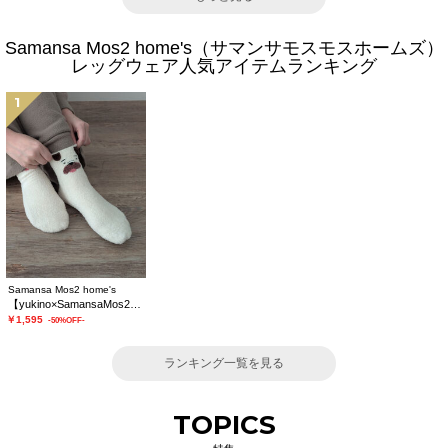
Samansa Mos2 home's（サマンサモスモスホームズ）
レッグウェア人気アイテムランキング
1
Samansa Mos2 home's
【yukino×SamansaMos2home’s】ルームソックス
￥1,595
-50%OFF-
ランキング一覧を見る
TOPICS