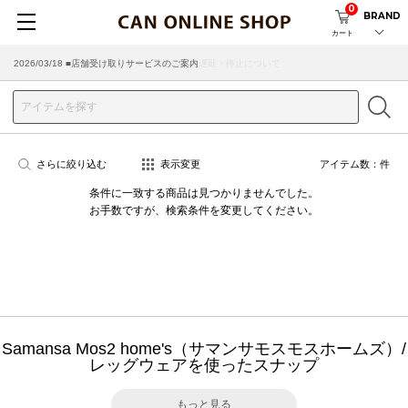
0
BRAND
カート
2026/07/29 ■【お知らせ】ヤマト運輸の配送遅延・停止について
2026/03/18 ■店舗受け取りサービスのご案内
さらに絞り込む
表示変更
アイテム数：
件
条件に一致する商品は見つかりませんでした。
お手数ですが、検索条件を変更してください。
Samansa Mos2 home's（サマンサモスモスホームズ）/
レッグウェアを使ったスナップ
もっと見る