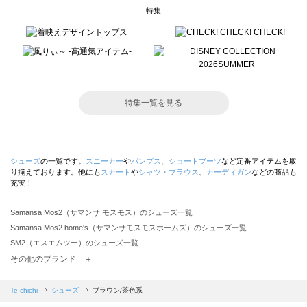
特集
特集一覧を見る
シューズ
の一覧です。
スニーカー
や
パンプス
、
ショートブーツ
など定番アイテムを取
り揃えております。他にも
スカート
や
シャツ・ブラウス
、
カーディガン
などの商品も
充実！
Samansa Mos2（サマンサ モスモス）のシューズ一覧
Samansa Mos2 home's（サマンサモスモスホームズ）のシューズ一覧
SM2（エスエムツー）のシューズ一覧
TSUHARU by Samansa Mos2（ツハルバイサマンサモスモス）のシューズ一覧
その他のブランド ＋
sm2rhythm（サマンサモスモス リズム）のシューズ一覧
Samansa Mos2 blue（サマンサモスモス ブルー）のシューズ一覧
Te chichi
シューズ
ブラウン/茶色系
Samansa Mos2 Lagom（サマンサモスモス ラーゴム）のシューズ一覧