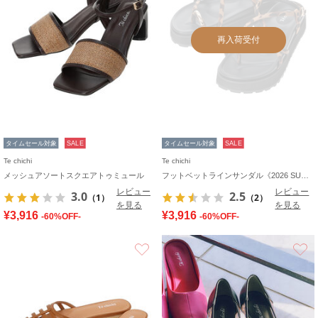
再入荷受付
タイムセール対象
SALE
タイムセール対象
SALE
Te chichi
Te chichi
メッシュアソートスクエアトゥミュール
フットベットラインサンダル《2026 SUMMER LOOK item》
レビュー
レビュー
3.0
2.5
（1）
（2）
を見る
を見る
¥3,916
¥3,916
-60%OFF-
-60%OFF-
お気に入り