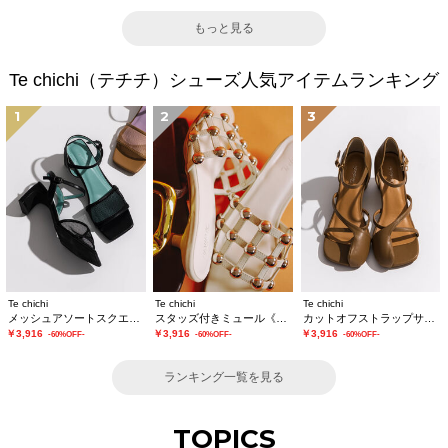
もっと見る
Te chichi（テチチ）シューズ人気アイテムランキング
1
2
3
Te chichi
Te chichi
Te chichi
メッシュアソートスクエアトゥミュール
スタッズ付きミュール《2026 SUMMER LOOK item》
カットオフストラップサンダル《2026 SUMMER LOOK item》
￥3,916
￥3,916
￥3,916
-60%OFF-
-60%OFF-
-60%OFF-
ランキング一覧を見る
TOPICS