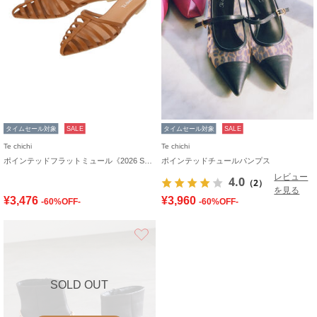
タイムセール対象
SALE
タイムセール対象
SALE
Te chichi
Te chichi
ポインテッドフラットミュール《2026 SUMMER LOOK item》
ポインテッドチュールパンプス
レビュー
4.0
（2）
を見る
¥3,476
¥3,960
-60%OFF-
-60%OFF-
お気に入り
SOLD OUT