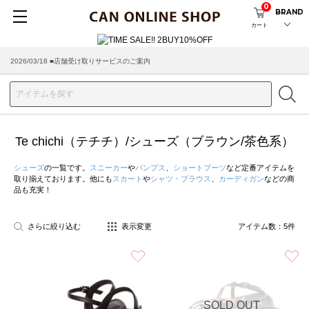
0
BRAND
カート
2026/03/18 ■店舗受け取りサービスのご案内
Te chichi（テチチ）/シューズ（ブラウン/茶色系）
シューズ
の一覧です。
スニーカー
や
パンプス
、
ショートブーツ
など定番アイテムを
取り揃えております。他にも
スカート
や
シャツ・ブラウス
、
カーディガン
などの商
品も充実！
さらに絞り込む
表示変更
アイテム数：
5
件
お気に入り
SOLD OUT