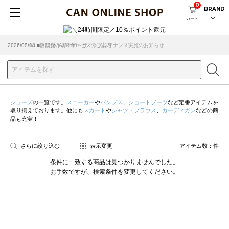
0
BRAND
カート
2026/08/04 ■8/13(木)AM2:00～サイトメンテナンス実施のお知らせ
2026/03/18 ■店舗受け取りサービスのご案内
シューズ
の一覧です。
スニーカー
や
パンプス
、
ショートブーツ
など定番アイテムを
取り揃えております。他にも
スカート
や
シャツ・ブラウス
、
カーディガン
などの商
品も充実！
さらに絞り込む
表示変更
アイテム数：
件
条件に一致する商品は見つかりませんでした。
お手数ですが、検索条件を変更してください。