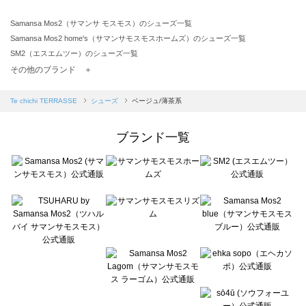
Samansa Mos2（サマンサ モスモス）のシューズ一覧
Samansa Mos2 home's（サマンサモスモスホームズ）のシューズ一覧
SM2（エスエムツー）のシューズ一覧
TSUHARU by Samansa Mos2（ツハルバイサマンサモスモス）のシューズ一覧
その他のブランド ＋
sm2rhythm（サマンサモスモス リズム）のシューズ一覧
Samansa Mos2 blue（サマンサモスモス ブルー）のシューズ一覧
Te chichi TERRASSE
シューズ
ベージュ/薄茶系
Samansa Mos2 Lagom（サマンサモスモス ラーゴム）のシューズ一覧
ehka sopo（エヘカソポ）のシューズ一覧
ブランド一覧
sō4ū（ソウフォーユー）のシューズ一覧
Te chichi（テチチ）のシューズ一覧
Te chichi CLASSIC（テチチ クラシック）のシューズ一覧
Te chichi TERRASSE（テチチ テラス）のシューズ一覧
Lugnoncure（ルノンキュール）のシューズ一覧
BETTY'S BLUE（べティーズブルー）のシューズ一覧
Wpc.（ワールドパーティー）のシューズ一覧