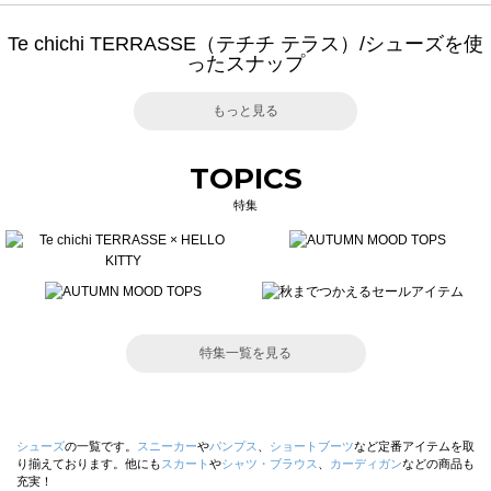
Te chichi TERRASSE（テチチ テラス）/シューズを使
ったスナップ
もっと見る
TOPICS
特集
特集一覧を見る
シューズ
の一覧です。
スニーカー
や
パンプス
、
ショートブーツ
など定番アイテムを取
り揃えております。他にも
スカート
や
シャツ・ブラウス
、
カーディガン
などの商品も
充実！