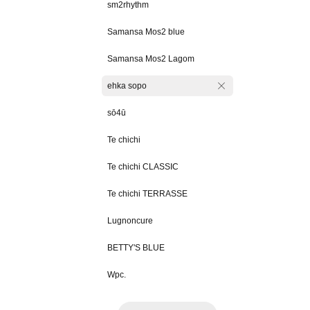
sm2rhythm
Samansa Mos2 blue
Samansa Mos2 Lagom
ehka sopo
sō4ū
Te chichi
Te chichi CLASSIC
Te chichi TERRASSE
Lugnoncure
BETTY'S BLUE
Wpc.