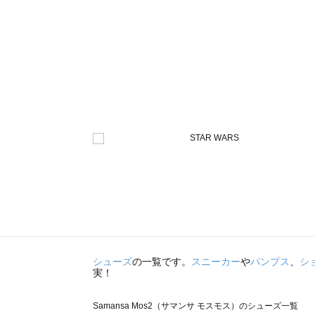
シューズ
の一覧です。
スニーカー
や
パンプス
、
シ
実！
Samansa Mos2（サマンサ モスモス）のシューズ一覧