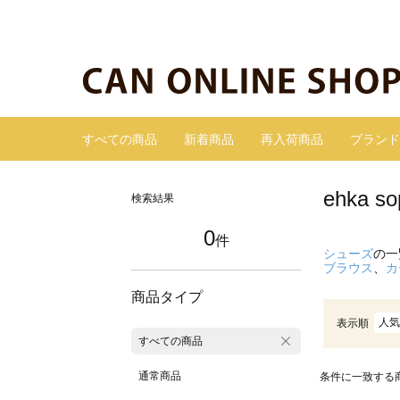
すべての商品
新着商品
再入荷商品
ブランド
ehka
検索結果
0
件
シューズ
の一
ブラウス
、
カ
商品タイプ
人気
表示順
すべての商品
通常商品
条件に一致する