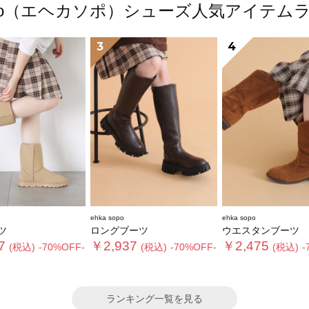
 sopo（エヘカソポ）シューズ人気アイテム
3
4
ehka sopo
ehka sopo
ツ
ロングブーツ
ウエスタンブーツ
7
￥2,937
￥2,475
(税込)
-70%OFF-
(税込)
-70%OFF-
(税込)
-
ランキング一覧を見る