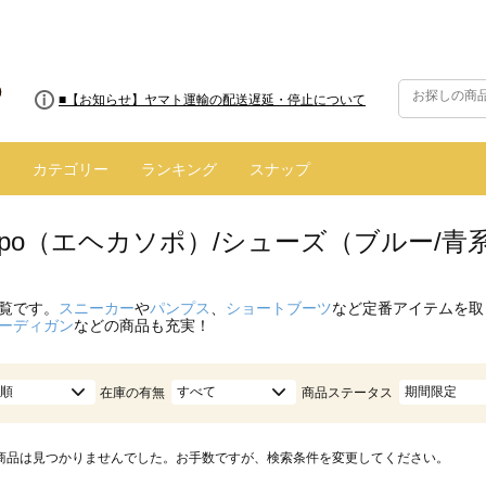
■【お知らせ】ヤマト運輸の配送遅延・停止について
カテゴリー
ランキング
スナップ
 sopo（エヘカソポ）/シューズ（ブルー/青
覧です。
スニーカー
や
パンプス
、
ショートブーツ
など定番アイテムを取
ーディガン
などの商品も充実！
順
すべて
期間限定
在庫の有無
商品ステータス
商品は見つかりませんでした。お手数ですが、検索条件を変更してください。