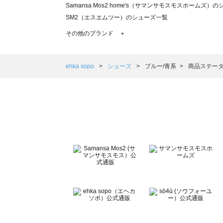
Samansa Mos2 home's（サマンサモスモスホームズ）
SM2（エスエムツー）のシューズ一覧
TSUHARU by Samansa Mos2（ツハルバイサマンサ
その他のブランド ＋
sm2rhythm（サマンサモスモス リズム）のシューズ一覧
Samansa Mos2 blue（サマンサモスモス ブルー）のシ
Samansa Mos2 Lagom（サマンサモスモス ラーゴム）
ehka sopo
シューズ
ブルー/青系
商品ステータ
ehka sopo（エヘカソポ）のシューズ一覧
sō4ū（ソウフォーユー）のシューズ一覧
Te chichi（テチチ）のシューズ一覧
Te chichi CLASSIC（テチチ クラシック）のシューズ一覧
Te chichi TERRASSE（テチチ テラス）のシューズ一覧
Lugnoncure（ルノンキュール）のシューズ一覧
BETTY'S BLUE（べティーズブルー）のシューズ一覧
Wpc.（ワールドパーティー）のシューズ一覧