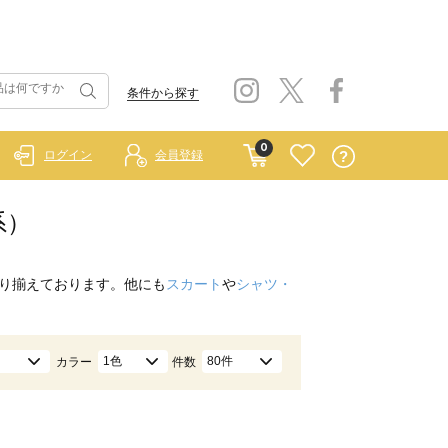
条件から探す
0
ログイン
会員登録
系）
り揃えております。他にも
スカート
や
シャツ・
1色
80件
カラー
件数