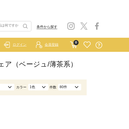
条件から探す
0
ログイン
会員登録
ムウェア（ベージュ/薄茶系）
1色
80件
カラー
件数