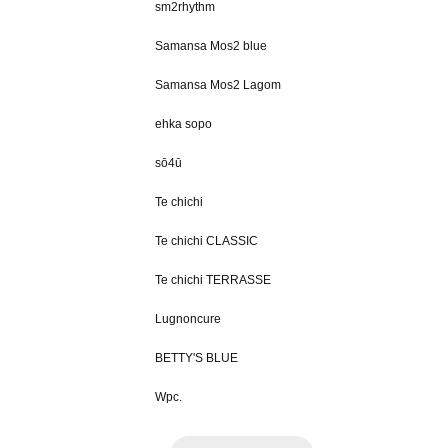
sm2rhythm
Samansa Mos2 blue
Samansa Mos2 Lagom
ehka sopo
sō4ū
Te chichi
Te chichi CLASSIC
Te chichi TERRASSE
Lugnoncure
BETTY'S BLUE
Wpc.