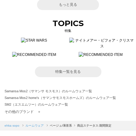
もっと見る
TOPICS
特集
特集一覧を見る
Samansa Mos2（サマンサ モスモス）のルームウェア一覧
Samansa Mos2 home's（サマンサモスモスホームズ）のルームウェア一覧
SM2（エスエムツー）のルームウェア一覧
TSUHARU by Samansa Mos2（ツハルバイサマンサモスモス）のルームウェア一覧
その他のブランド ＋
sm2rhythm（サマンサモスモス リズム）のルームウェア一覧
Samansa Mos2 blue（サマンサモスモス ブルー）のルームウェア一覧
ehka sopo
ルームウェア
ベージュ/薄茶系
商品ステータス:期間限定
Samansa Mos2 Lagom（サマンサモスモス ラーゴム）のルームウェア一覧