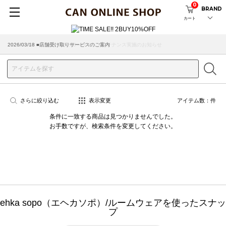
0
BRAND
カート
2026/08/04 ■8/13(木)AM2:00～サイトメンテナンス実施のお知らせ
2026/03/18 ■店舗受け取りサービスのご案内
さらに絞り込む
表示変更
アイテム数：
件
条件に一致する商品は見つかりませんでした。
お手数ですが、検索条件を変更してください。
ehka sopo（エヘカソポ）/ルームウェアを使ったスナッ
プ