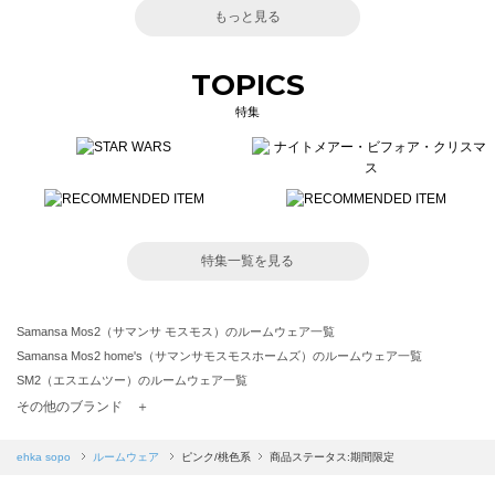
もっと見る
TOPICS
特集
特集一覧を見る
Samansa Mos2（サマンサ モスモス）のルームウェア一覧
Samansa Mos2 home's（サマンサモスモスホームズ）のルームウェア一覧
SM2（エスエムツー）のルームウェア一覧
TSUHARU by Samansa Mos2（ツハルバイサマンサモスモス）のルームウェア一覧
その他のブランド ＋
sm2rhythm（サマンサモスモス リズム）のルームウェア一覧
Samansa Mos2 blue（サマンサモスモス ブルー）のルームウェア一覧
ehka sopo
ルームウェア
ピンク/桃色系
商品ステータス:期間限定
Samansa Mos2 Lagom（サマンサモスモス ラーゴム）のルームウェア一覧